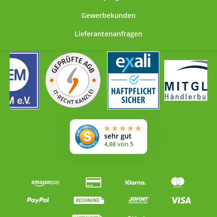
von Methionin zu stoppen oder umzukehren.
Entsprechende Nachweise zu behaupteten, positiven
Gewerbekunden
Ergebnissen in Form von Studien am Menschen stehen
Lieferantenanfragen
noch aus. Es existieren auch keine verlässlichen
Angaben zu ggf. erforderlichen Dosierungen. Es lassen
sich zwar von ärztlicher Seite Empfehlungen von 500
mg bis zu 1.500 mg pro Tag finden, allerdings beruhen
diese ebenfalls nicht auf klinisch gesicherten
Ergebnissen.