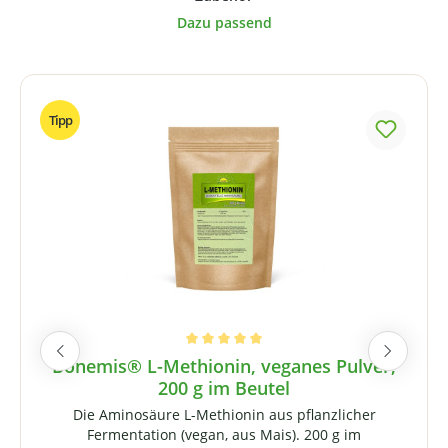
Produktgalerie überspringen
Tipp
Durchschnittliche Bewertung von 5 von 5 Sternen
Bonemis® L-Methionin, veganes Pulver,
200 g im Beutel
Die Aminosäure L-Methionin aus pflanzlicher
Fermentation (vegan, aus Mais). 200 g im