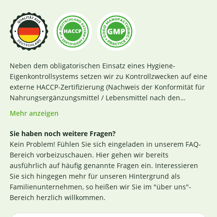
Neben dem obligatorischen Einsatz eines Hygiene-
Eigenkontrollsystems setzen wir zu Kontrollzwecken auf eine
externe HACCP-Zertifizierung (Nachweis der Konformität für
Nahrungsergänzungsmittel / Lebensmittel nach den
Richtlinien des Codex Alimentarius und der Verordnung EG
Mehr anzeigen
Nr. 852 / 2004 des Europäischen Parlaments). Das aktuelle
Zertifikat finden Sie
hier
. Darüber hinaus beginnt für uns
Sie haben noch weitere Fragen?
die Sicherstellung einer erstklassigen Produktqualität
Kein Problem! Fühlen Sie sich eingeladen in unserem FAQ-
bereits bei der strengen Durchleuchtung und Auswahl
Bereich vorbeizuschauen. Hier gehen wir bereits
unserer (Rohstoff-)Lieferanten. Die Produktion nach GMP-
ausführlich auf häufig genannte Fragen ein. Interessieren
Richtlinie ist hierbei ein wichtiges Kriterium. Losgelöst von
Sie sich hingegen mehr für unseren Hintergrund als
den Tests der Hersteller untersuchen wir zusätzlich, ohne
Familienunternehmen, so heißen wir Sie im "über uns"-
rechtlich dazu verpflichtet zu sein, einen Großteil der
Bereich herzlich willkommen.
Rohstoffe in unabhängigen Laboren in Deutschland und
weisen dies durch die Veröffentlichung entsprechender