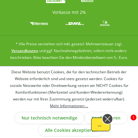
Vorkasse mit 2%
* Alle Preise verstehen sich inkl. gesetzl. Mehrwertsteuer zzgl.
Versandkosten
und ggf. Nachnahmegebühren, sofern nicht anders
beschrieben. Bitte beachten Sie den Mindestbestellwert von 5,- Euro.
Diese Website benutzt Cookies, die für den technischen Betrieb der
Website erforderlich sind und stets gesetzt werden. Cookies für
soziale Netzwerke oder Direktwerbung setzen wir NICHT! Cookies für
Komfortfunktionen (Merkzettel und Kunden-Wiedererkennung)
werden nur mit Ihrer Zustimmung gesetzt (jederzeit widerrufbar).
Wer
Mehr Informationen ...
Nur technisch notwendige
Konfigurieren
1
.
Alle Cookies akzeptieren