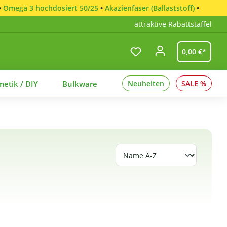
•
Omega 3 hochdosiert 50/25
•
Akazienfaser (Ballaststoff)
•
attraktive Rabattstaffel
0,00 €*
etik / DIY
Bulkware
Neuheiten
SALE %