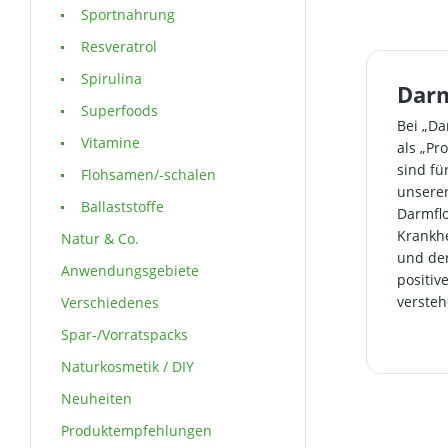
Sportnahrung
be
Darmsch
Resveratrol
Deutsc
Spirulina
Zus
Dar
hochwer
Superfoods
Höchst
Bei „Da
Bakterie
Vitamine
als „Pr
Wir ver
sind fü
Flohsamen/-schalen
weder k
unserer
oder "e
Ballaststoffe
Darmflo
sond
Krankhe
Natur & Co.
erforsch
und der
für Ba
Anwendungsgebiete
eingese
positiv
Fru
versteh
Verschiedenes
problem
Spar-/Vorratspacks
daher Ak
Vermehr
Naturkosmetik / DIY
Bifidob
Neuheiten
unterst
magensa
Produktempfehlungen
Bakterie