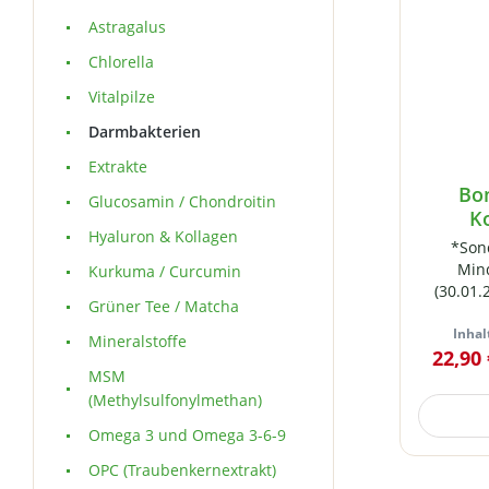
Astragalus
Chlorella
Vitalpilze
Darmbakterien
Extrakte
Bo
Glucosamin / Chondroitin
K
Hyaluron & Kollagen
ma
*Son
Kapsel
Min
Kurkuma / Curcumin
(30.01.2027) Magens
Grüner Tee / Matcha
Kapse
Inhal
au
Mineralstoffe
22,90
Bakterie
MSM
10 Milli
(Methylsulfonylmethan)
mit Rei
(statt 
Omega 3 und Omega 3-6-9
Nahr
Bakterie
OPC (Traubenkernextrakt)
Erhaltu