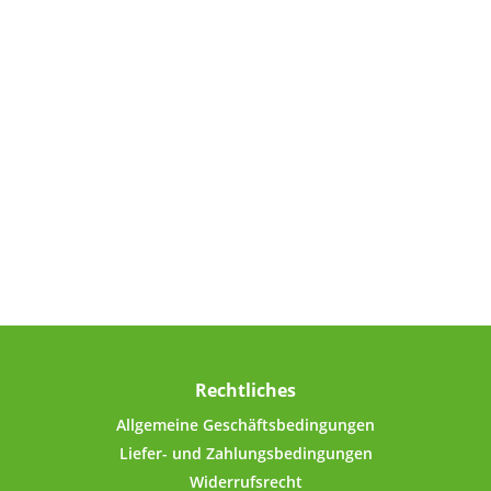
ss sich die lebenden
rienkulturen in einer Art
schlaf" befinden. Wenn bei
roduktion nicht höchste
rds sichergestellt werden
och als bei vielen anderen
dukten), ist ein vorzeitiges
en" der Bakterien möglich.
n zur Folge haben, dass ein
 (oder auch alle) Bakterien
ts tot sind, wenn sie den
cher erreichen. Auch hohe
aturen können zu einem
en Ergebnis führen. Beide
werden dabei nicht nur bei
en Produkten beobachtet.
 kann eine unsachgemäße
erung oder ein langer
Rechtliches
ortweg sein (bei je nach
eit höheren Temperaturen).
Allgemeine Geschäftsbedingungen
 trifft typischerweise häufig
Liefer- und Zahlungsbedingungen
e aus Asien zu, die einige
Widerrufsrecht
te per Schiff in nicht-