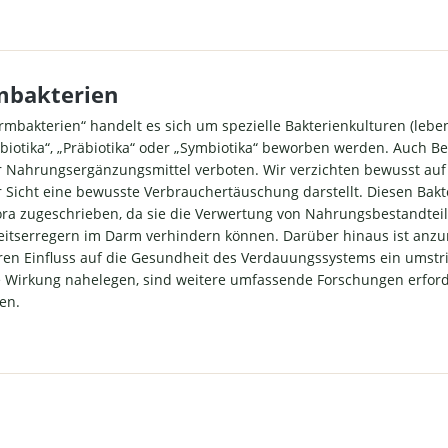
iträgt (wichtig für die
leimhaut). Herstellung in
hland ohne unerwünschte
atzstoffe. Abgefüllt im
mbakterien
tigen Braunglasbehälter.
e Produktqualität ist bei
rmbakterien“ handelt es sich um spezielle Bakterienkulturen (leb
nkulturen besonders wichtig
obiotika“, „Präbiotika“ oder „Symbiotika“ beworben werden. Auch B
wenden in diesem Produkt
r Nahrungsergänzungsmittel verboten. Wir verzichten bewusst auf K
ritische, noch zweifelhafte
 Sicht eine bewusste Verbrauchertäuschung darstellt. Diesen Bakte
xotische" Bakterienstämme
ra zugeschrieben, da sie die Verwertung von Nahrungsbestandtei
ern ausschließlich gut
itserregern im Darm verhindern können. Darüber hinaus ist anzu
te Kulturen. Als Nährboden
en Einfluss auf die Gesundheit des Verdauungssystems ein umstri
kterien wird häufig Inulin
tzt, was für Menschen mit
e Wirkung nahelegen, sind weitere umfassende Forschungen erfor
ctoseintoleranz jedoch
en.
atisch ist. Wir verwenden
azienfasern, die zudem die
ung von Laktobazillen und
akterien besser als Inulin
ützen sollen. Verwendung
ftresistenter Kapseln Die
nkulturen müssen lebend im