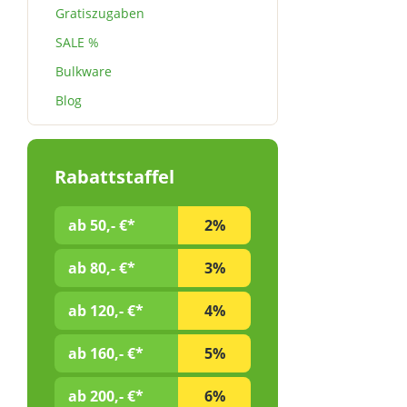
Darm a
Gratiszugaben
Verwend
SALE %
Magen j
verlass
Bulkware
und we
Blog
des Mag
wenige 
überleb
nüchtern
Rabattstaffel
aber a
verwend
nach 
ab 50,- €*
2%
zerfall
der Ma
vermie
ab 80,- €*
3%
dass leb
empfindlich s
ab 120,- €*
4%
kennen d
Bakte
ab 160,- €*
5%
längere
irgende
können.
ab 200,- €*
6%