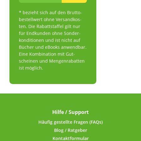
da
Bakte
* bezieht sich auf den Brutto­
"Winter
bestell­wert ohne Ver­sand­kos­
der P
Standa
ten. Die Rabattstaffel gilt nur
(mehr n
für End­kun­den ohne Son­der­
Kapselpro
kon­di­ti­onen und ist nicht auf
"Aufwach
Bücher und eBooks an­wend­bar.
Dies kan
Eine Kom­bi­na­tion mit Gut­
Großteil
scheinen und Mengenrabatten
berei
ist möglich.
Verbrau
Temper
ähnlich
Probleme 
billig
Ursache
Lag
Hilfe / Support
Transp
Jahresz
Häufig gestellte Fragen (FAQs)
Letzteres
Blog / Ratgeber
auf War
Kontaktformular
Mona