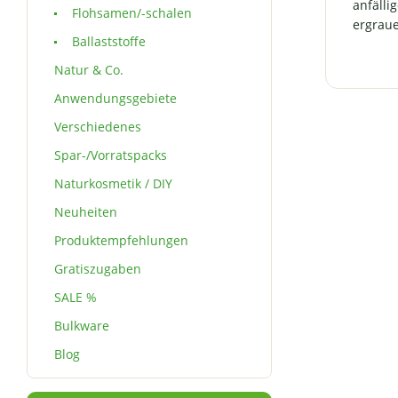
anfälli
Tablet
Flohsamen/-schalen
ergrau
Kapse
Ballaststoffe
Zusatzs
leider g
Natur & Co.
Wun
Anwendungsgebiete
Z
entgege
Verschiedenes
dahe
ausschli
Spar-/Vorratspacks
und ke
Naturkosmetik / DIY
(ke
Überzug
Neuheiten
Produktempfehlungen
Konserv
Anti-Agi
Gratiszugaben
einer im
Stud
SALE %
Methio
Bulkware
Haare i
als mö
Blog
natürli
Haarfarb