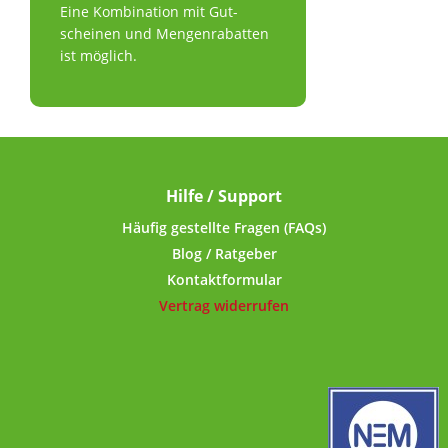
Eine Kom­bi­na­tion mit Gut­
bei Kupf
scheinen und Mengenrabatten
Funkti
Kupfer
ist möglich.
Haarpigm
zu eine
im Körpe
normal
Kupfer
Funkti
Hilfe / Support
Kupfer tr
oxida
Häufig gestellte Fragen (FAQs)
Blog / Ratgeber
Kontaktformular
Vertrag widerrufen