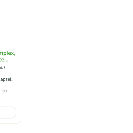
mplex,
te
gane
aus
Kapseln
ung in
fsmittel
1 kg)
lt im
älter.
t liegt
en
.B. Bor,
olybdän.