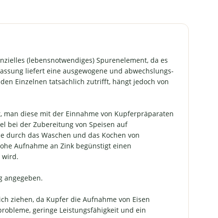
phor in
umeist
handen
g als
Vitamin
et unser
nzielles (lebens­notwendiges) Spuren­element, da es
ine
fassung liefert eine ausgewogene und abwechslungs­
g auch
n Einzelnen tatsächlich zutrifft, hängt jedoch von
ierten
ssen die
agen in
ist, man diese mit der Einnahme von Kupferpräparaten
d kommen
iel bei der Zubereitung von Speisen auf
dig ohne
, die durch das Waschen und das Kochen von
ndere
e aus!
 hohe Aufnahme an Zink begünstigt einen
die
 wird.
e?
ng (EG)
mg angegeben.
aims-
außer zu
ch ziehen, da Kupfer die Aufnahme von Eisen
genden
probleme, geringe Leistungsfähigkeit und ein
ssagen