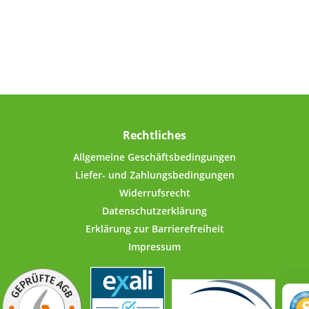
er trägt zu einer normalen
von Müdigkeit und Ermüdu
on des Nervensystems bei
Magnesium trägt zu
 trägt zu einer normalen
Elektrolytgleichgewicht 
entierung bei Kupfer trägt
Magnesium trägt zu einem 
m normalen Eisentransport
Energiestoffwechsel bei Ma
r bei Kupfer trägt zu einer
trägt zu einer normalen Funk
en Hautpigmentierung bei
Nervensystems bei Magnesi
 trägt zu einer normalen
zu einer normalen Muskelf
on des Immunsystems bei
bei Magnesium trägt zu 
ägt dazu bei, die Zellen vor
Rechtliches
normalen Eiweißsynthese
tivem Stress zu schützen
Magnesium trägt zur nor
Allgemeine Geschäftsbedingungen
psychischen Funktion b
Liefer- und Zahlungsbedingungen
Magnesium trägt zur Erha
normaler Knochen bei Mag
Widerrufsrecht
trägt zur Erhaltung normale
Datenschutzerklärung
bei Magnesium hat eine Funk
Erklärung zur Barrierefreiheit
der Zellteilung zu Mangan: Mangan
trägt zu einem normal
Impressum
Energiestoffwechsel bei 
trägt zur Erhaltung norm
Knochen bei Mangan trägt z
normalen Bindegewebsbild