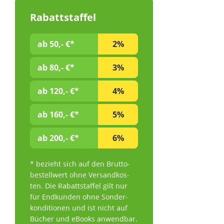
Sie in u
zu Methi
Rabattstaffel
inzwisc
der Proz
Stoffe, 
ab 50,- €*
2%
werde
Studien
ab 80,- €*
3%
derz
Bemerken
ab 120,- €*
4%
Eur
Lebensm
Kupfer 
ab 160,- €*
5%
gesicher
zur no
ab 200,- €*
6%
bei" anführt. 
Veror
("Healt
* bezieht sich auf den Brutto­
uns
bestell­wert ohne Ver­sand­kos­
gesundhe
ten. Die Rabattstaffel gilt nur
Kupfer erlaub
für End­kun­den ohne Son­der­
Er
kon­di­ti­onen und ist nicht auf
Bindeg
Bücher und eBooks an­wend­bar.
einem no