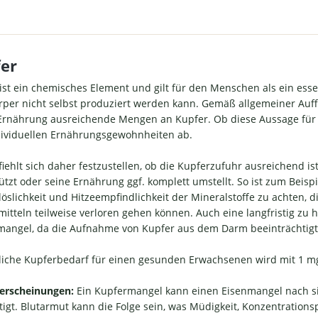
rlich jedes Produkt vor
Während Calcium und Phos
ung. Sie können aber so auf
der normalen Ernährung z
elber erkennen, ob sich die
mehr als ausreichend vor
ch nach dem Transport im
sind und Magnesium häufi
er
sehrten Originalzustand
Monoprodukt zusammen mit 
det. Tipp: Kupfer sollte
D3 supplementiert wird, biet
ist ein chemisches Element und gilt für den Menschen als ein esse
eise nicht gleichzeitig mit
Mineralstoff-Komplex e
per nicht selbst produziert werden kann. Gemäß allgemeiner Auf
hdosierten Zink- oder
bedarfsgerechte Versorgun
Ernährung ausreichende Mengen an Kupfer. Ob diese Aussage für de
gnesiumpräparaten
mit eher selten supplement
ividuellen Ernährungs­gewohn­heiten ab.
nommen werden, um eine
Nährstoffen. Wichtig: Wir la
e Aufnahme zu ermöglichen
Kapseln auf modernsten Anl
iehlt sich daher festzustellen, ob die Kupferzufuhr ausreichend 
ten zeitversetzt mit ca. 3
Deutschland herstellen un
ützt oder seine Ernährung ggf. komplett umstellt. So ist zum Beisp
n Abstand). Empfindliche
bei diesem Produkt vollstän
öslichkeit und Hitze­empfind­lichkeit der Mineralstoffe zu achten
n sollten Kupfer nicht auf
Trenn-/Fließmittel oder a
ernen Magen einnehmen.
unerwünschte Zusatzstoff
itteln teilweise verloren gehen können. Auch eine langfristig zu
barkeit und ZusatzstoffeFür
Welche Wirkung haben 
angel, da die Aufnahme von Kupfer aus dem Darm beeinträchtigt
ptimale Bioverfügbarkeit
enthaltenen Nährstoff
en wir bei diesem Produkt
Entsprechend der Verordnu
liche Kupfer­bedarf für einen gesunden Erwachsenen wird mit 1 
tiges Kupfergluconat. Die
Nr. 1924/2006 ("Health-Cl
r-Wirkstoffmenge ist mit
Verordnung") sind derzeit (
erscheinungen:
Ein Kupfermangel kann einen Eisenmangel nach si
uge noch erkennbar, jedoch
Bor und Silizium) die fol
igt. Blutarmut kann die Folge sein, was Müdigkeit, Konzentrations
zu gering um daraus eine
gesundheitsbezogenen Au