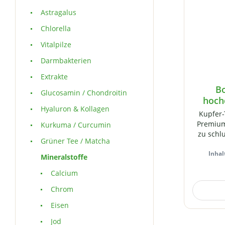
Astragalus
Chlorella
Vitalpilze
Darmbakterien
Extrakte
B
Glucosamin / Chondroitin
hoch
Hyaluron & Kollagen
Kupfer-
Premium
Kurkuma / Curcumin
zu schl
Grüner Tee / Matcha
Cellulo
Zusatzst
Inhal
Mineralstoffe
Herges
Calcium
Tablet
nach
Chrom
Br
Fr
Eisen
zusätzli
Jod
Siche