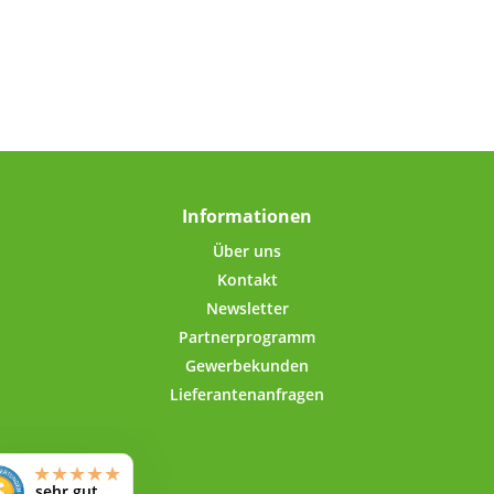
ng bei
m
bei
normalen
gnesium
tion des
um trägt
unktion
einer
 bei
Informationen
malen
Über uns
ei
Kontakt
ltung
nesium
Newsletter
r Zähne
Partnerprogramm
tion bei
Gewerbekunden
en
Lieferantenanfragen
Mangan
aler
u einer
ung bei