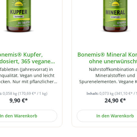
onemis® Kupfer,
Bonemis® Mineral Ko
dosiert, 365 vegane
ohne unerwünsch
Tabletten
Zusatzstoffe, 120 ve
Tabletten (Jahresvorrat) in
Nährstoffkombination 
Kapseln im Glas
qualität. Vegan und leicht
Mineralstoffen und
ucken. Nur mit pflanzlicher
Spurenelementen. Vegane 
se gepresst (ohne weitere
ohne Zusatzstoffe. Herstell
offe und ohne Gentechnik).
t:
0,058 kg
(170,69 €* / 1 kg)
Deutschland ohne Trenn-/Hil
Inhalt:
0,073 kg
(341,10 €* / 
9,90 €*
24,90 €*
tellt in Deutschland. 365
oder Zusatzstoffe. Abgefül
ten à 2 mg Kupfer (= 200%
hochwertigen Braunglasbeh
 NRV*) im hochwertigen
Der Fokus bei diesem Produk
In den Warenkorb
In den Warenkorb
aunglasbehälter mit
auf oft vernachlässigt
ischeversiegelung und
Mineralstoffen und
chem Siegeletikett für Ihre
Spurenelementen. Darunter z
rheit. Wir kontrollieren
Jod, Silizium, Mangan und M