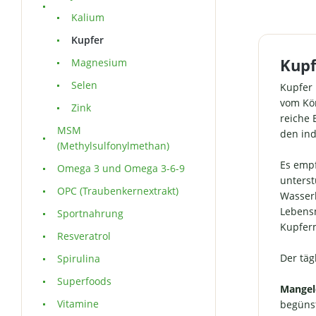
natü
Kalium
Ausliefer
Kupfer
Anhieb s
Ware au
Kupf
Magnesium
unver
befin
Selen
Kupfer 
Idealerw
vom Kör
Zink
hoc
reiche 
Ma
MSM
den ind
einge
(Methylsulfonylmethan)
optimal
Es empf
Omega 3 und Omega 3-6-9
(am bes
unterst
Stunde
OPC (Traubenkernextrakt)
Wasserl
Mensche
nücht
Lebensm
Sportnahrung
Bioverfüg
Kupferm
Resveratrol
eine o
verwend
Der täg
Spirulina
hochwer
Superfoods
Kupfe
Mangel
bloßem A
Vitamine
begünst
viel 