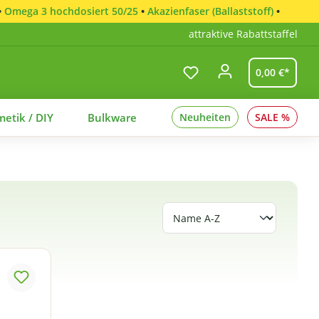
•
Omega 3 hochdosiert 50/25
•
Akazienfaser (Ballaststoff)
•
attraktive Rabattstaffel
0,00 €*
etik / DIY
Bulkware
Neuheiten
SALE %