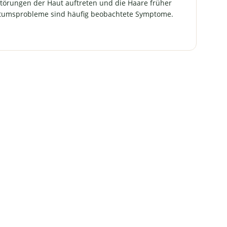
törungen der Haut auftreten und die Haare früher
tumsprobleme sind häufig beobachtete Symptome.
ormalen
m trägt
hsel von
nitiven
u einem
sel bei
malen
perchen
rägt zu
ransport
u einer
s
ägt zu
igkeit
eine hat
ung zu
rägt zu
trägt zu