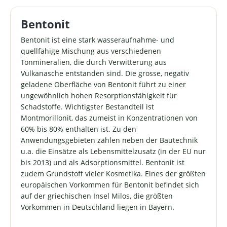
ergibt sich daraus selbstverständlich nicht. Allerdings
Verwitterung aus Vulkanasche entstanden sind. Die
sind in Deutschland die Rahmenbedingungen
grosse, negativ geladene Oberfläche von Bentonit führt
Bentonit
(Qualitätsanspruch und -kontrolle, Arbeitsbedingungen
zu einer ungewöhnlich hohen Resorptionsfähigkeit für
etc.) oft besser als die der teilweise unter zweifelhaften
Schadstoffe. Wir erhalten häufiger Anfragen, ob sich
Bentonit ist eine stark wasseraufnahme- und
Bedingungen im Ausland hergestellten Produkte. Dass
unser Bentonit als Katzenstreu eignet.
quellfähige Mischung aus verschiedenen
wir Bentonit aus Deutschland dennoch so günstig
Selbstverständlich, allerdings reichen für derartige
Tonmineralien, die durch Verwitterung aus
anbieten können liegt an den deutlich kürzeren
Zwecke auch billige Bentonit-Varianten aus (zu finden
Transportwegen und einer fairen Preiskalkulation.
Vulkanasche entstanden sind. Die grosse, negativ
z.B. im Baustoffhandel oder in Baumärkten). Diese sind
Hinweis: Bentonit sollte auf keinen Fall eingeatmet
geladene Oberfläche von Bentonit führt zu einer
zumeist nicht so fein vermahlen (als Katzenstreu
werden. Außerhalb der Reichweite von Kindern
ungewöhnlich hohen Resorptionsfähigkeit für
jedoch ausreichend), mit chemischen Zusätzen
aufbewahren.
Schadstoffe. Wichtigster Bestandteil ist
versehen und ggf. auch nicht einmal für den
ökologischen Landbau geeignet. Bentonit in solchen
Montmorillonit, das zumeist in Konzentrationen von
Qualitäten wird z.B. für Bauwerksabdichtungen und im
60% bis 80% enthalten ist. Zu den
Deichbau verwendet. Faktencheck: Es gibt kein
Anwendungsgebieten zählen neben der Bautechnik
Bentonit in Deutschland! Hierbei handelt es sich um
u.a. die Einsätze als Lebensmittelzusatz (in der EU nur
eine Falschaussage, die im Internet an vielen Stellen
bis 2013) und als Adsorptionsmittel. Bentonit ist
anzutreffen ist. Entweder geschieht dies aus
zudem Grundstoff vieler Kosmetika. Eines der größten
Unkenntnis oder man möchte die wenigen deutschen
europäischen Vorkommen für Bentonit befindet sich
Anbieter vorsätzlich in Misskredit bringen. Tatsache ist,
auf der griechischen Insel Milos, die größten
dass es in Deutschland nur wenige Abbaugebiete gibt,
Vorkommen in Deutschland liegen in Bayern.
was wesentlich mit den hohen (Lohn-)Kosten zu tun
hat. Deutlich verbreiteter sind daher Bentonite aus