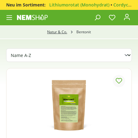
Neu im Sortiment:
Lithiumorotat (Monohydrat)
•
Cordyceps sinensis
Natur & Co.
Bentonit