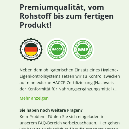
Premiumqualität, vom
Rohstoff bis zum fertigen
Produkt!
Neben dem obligatorischen Einsatz eines Hygiene-
Eigenkontrollsystems setzen wir zu Kontrollzwecken
auf eine externe HACCP-Zertifizierung (Nachweis
der Konformität für Nahrungsergänzungsmittel /
Lebensmittel nach den Richtlinien des Codex
Mehr anzeigen
Alimentarius und der Verordnung EG Nr. 852 / 2004
des Europäischen Parlaments). Das aktuelle
Sie haben noch weitere Fragen?
Zertifikat finden Sie
hier
. Darüber hinaus beginnt
Kein Problem! Fühlen Sie sich eingeladen in
für uns die Sicherstellung einer erstklassigen
unserem FAQ-Bereich vorbeizuschauen. Hier gehen
Produktqualität bereits bei der strengen