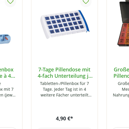
tenbox
7-Tage Pillendose mit
Große
e à 4
4-fach Unterteilung je
Pillen
Tag
4-fac
e
Tabletten-/Pillenbox für 7
Große
ox mit 7
Tage. Jeder Tag ist in 4
Med
n (jeweil
weitere Fächer unterteilt
Nahrung
eilt).
(„Morgen“, Mittag“, „Abend“
Ideal 
unktion,
und „Nacht“).
Die Box 
ftet
Tage.
4,90 €*
wie
weitere 
rgen“,
gut l