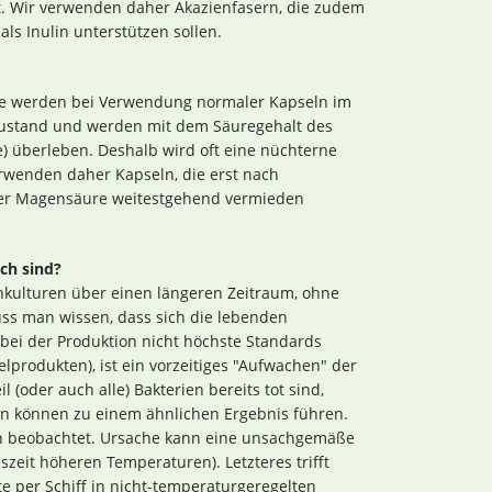
t. Wir verwenden daher Akazienfasern, die zudem
ls Inulin unterstützen sollen.
e werden bei Verwendung normaler Kapseln im
ezustand und werden mit dem Säuregehalt des
e) überleben. Deshalb wird oft eine nüchterne
rwenden daher Kapseln, die erst nach
 der Magensäure weitestgehend vermieden
ch sind?
kulturen über einen längeren Zeitraum, ohne
uss man wissen, dass sich die lebenden
 bei der Produktion nicht höchste Standards
lprodukten), ist ein vorzeitiges "Aufwachen" der
 (oder auch alle) Bakterien bereits tot sind,
n können zu einem ähnlichen Ergebnis führen.
en beobachtet. Ursache kann eine unsachgemäße
szeit höheren Temperaturen). Letzteres trifft
te per Schiff in nicht-temperaturgeregelten