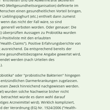
" enthielten und die Abwehrkräfte aktivieren
WHO (Weltgesundheitsorganisation) definierte im
Menschen einen gesundheitlichen Vorteil bringen,
ieblingsjoghurt (etc.) enthielt dann zumeist
enn das nicht der Fall wäre, so sind
generell verboten worden. Oder genauer: Die
t) überprüften Aussagen zu Probiotika wurden
U-Positivliste mit den erlaubten
ealth-Claims"). Positive Erfahrungsberichte von
t ausreichend. Da entsprechend bereits der
lassene gesundheitsbezogene Angabe gewertet wird,
wendet werden (nach Urteilen des
).
obiotika" oder "probiotische Bakterien" hingegen
ch-entzündlichen Darmerkrankungen zugelassen.
diesen Zweck hinreichend nachgewiesen werden.
l) wurden solche Nachweise bisher nicht
ch betrachtet würde es dann wohl darauf
ges Arzneimittel wird). Wirklich kompliziert,
nd der Verordnung (EG) Nr. 1924/2006 ("Health-