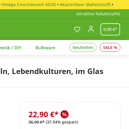
•
Omega 3 hochdosiert 50/25
•
Akazienfaser (Ballaststoff)
•
attraktive Rabattstaffel
0,00 €*
etik / DIY
Bulkware
Neuheiten
SALE %
ln, Lebendkulturen, im Glas
22,90 €*
%
36,90 €*
(37,94% gespart)