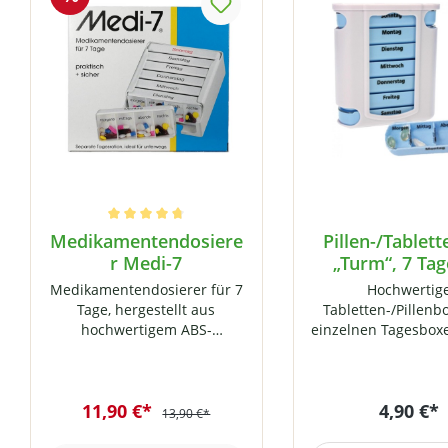
Durchschnittliche Bewertung von 4.8 von 5 Sternen
Medikamentendosiere
Pillen-/Tablet
r Medi-7
„Turm“, 7 Tag
Fächer
Medikamentendosierer für 7
Hochwertig
Tage, hergestellt aus
Tabletten-/Pillenb
hochwertigem ABS-
einzelnen Tagesboxe
Kunststoff mit Klarsicht-
in 4 Fächer untert
Schiebedeckel.
Praktische Schiebef
Jahrzehntelang bewährt im
einzeln beschri
11,90 €*
4,90 €*
ambulanten und stationären
(Wochentag so
13,90 €*
Einsatz. Wenn es um die
Unterteilung „Mo