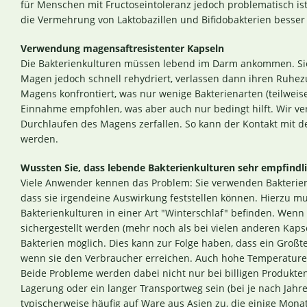
für Menschen mit Fructoseintoleranz jedoch problematisch is
die Vermehrung von Laktobazillen und Bifidobakterien besser a
Verwendung magensaftresistenter Kapseln
Die Bakterienkulturen müssen lebend im Darm ankommen. Si
Magen jedoch schnell rehydriert, verlassen dann ihren Ruh
Magens konfrontiert, was nur wenige Bakterienarten (teilweis
Einnahme empfohlen, was aber auch nur bedingt hilft. Wir ve
Durchlaufen des Magens zerfallen. So kann der Kontakt mit
werden.
Wussten Sie, dass lebende Bakterienkulturen sehr empfindli
Viele Anwender kennen das Problem: Sie verwenden Bakterien
dass sie irgendeine Auswirkung feststellen können. Hierzu m
Bakterienkulturen in einer Art "Winterschlaf" befinden. Wenn
sichergestellt werden (mehr noch als bei vielen anderen Kapse
Bakterien möglich. Dies kann zur Folge haben, dass ein Großteil
wenn sie den Verbraucher erreichen. Auch hohe Temperature
Beide Probleme werden dabei nicht nur bei billigen Produkt
Lagerung oder ein langer Transportweg sein (bei je nach Jahre
typischerweise häufig auf Ware aus Asien zu, die einige Mona