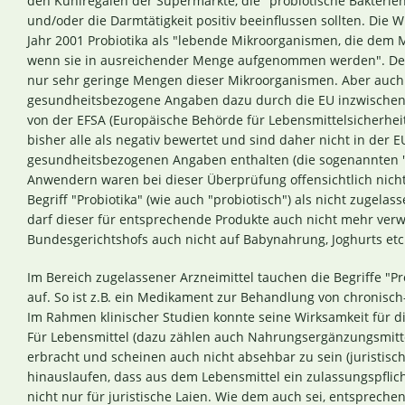
den Kühlregalen der Supermärkte, die "probiotische Bakterien
und/oder die Darmtätigkeit positiv beeinflussen sollten. Die 
Jahr 2001 Probiotika als "lebende Mikroorganismen, die dem 
wenn sie in ausreichender Menge aufgenommen werden". Der L
nur sehr geringe Mengen dieser Mikroorganismen. Aber auch w
gesundheitsbezogene Angaben dazu durch die EU inzwischen 
von der EFSA (Europäische Behörde für Lebensmittelsicherhei
bisher alle als negativ bewertet und sind daher nicht in der E
gesundheitsbezogenen Angaben enthalten (die sogenannten "H
Anwendern waren bei dieser Überprüfung offensichtlich nich
Begriff "Probiotika" (wie auch "probiotisch") als nicht zuge
darf dieser für entsprechende Produkte auch nicht mehr ver
Bundesgerichtshofs auch nicht auf Babynahrung, Joghurts etc.
Im Bereich zugelassener Arzneimittel tauchen die Begriffe "Pr
auf. So ist z.B. ein Medikament zur Behandlung von chronis
Im Rahmen klinischer Studien konnte seine Wirksamkeit für 
Für Lebensmittel (dazu zählen auch Nahrungsergänzungsmitte
erbracht und scheinen auch nicht absehbar zu sein (juristis
hinauslaufen, dass aus dem Lebensmittel ein zulassungspflichti
nicht nur für juristische Laien. Wie dem auch sei, entspreche