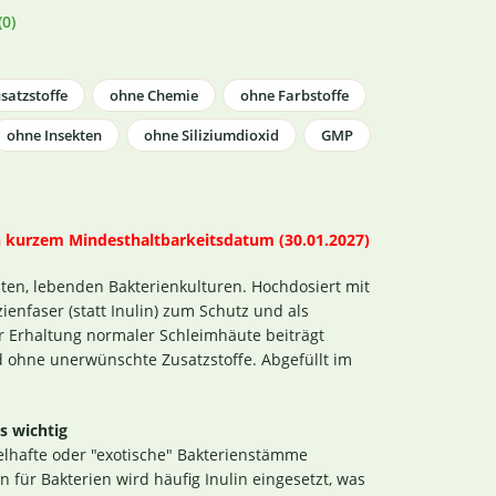
0)
satzstoffe
ohne Chemie
ohne Farbstoffe
ohne Insekten
ohne Siliziumdioxid
GMP
 kurzem Mindesthaltbarkeitsdatum (30.01.2027)
ten, lebenden Bakterienkulturen. Hochdosiert mit
ienfaser (statt Inulin) zum Schutz und als
ur Erhaltung normaler Schleimhäute beiträgt
d ohne unerwünschte Zusatzstoffe. Abgefüllt im
s wichtig
elhafte oder "exotische" Bakterienstämme
 für Bakterien wird häufig Inulin eingesetzt, was