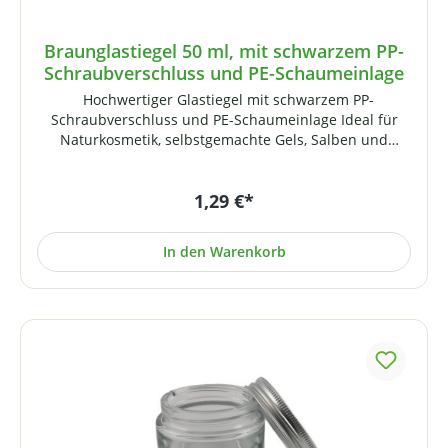
Braunglastiegel 50 ml, mit schwarzem PP-
Schraubverschluss und PE-Schaumeinlage
Hochwertiger Glastiegel mit schwarzem PP-
Schraubverschluss und PE-Schaumeinlage Ideal für
Naturkosmetik, selbstgemachte Gels, Salben und
Cremes. Hinweis: Der PP-Schraubverschluss passt auch
auf unsere klaren 50 ml Glastiegel. Der dortige
1,29 €*
Aluminiumdeckel passt entsprechend auch auf diesen
Braunglastiegel und ist im Gegensatz zum PP-Deckel
sogar DMSO-tauglich! Technische Daten:
In den Warenkorb
Fassungsvermögen: 50 mlGewinde: 51 mm Höhe: 51
mm Durchmesser: 56 mm Gewicht: 98 Gramm