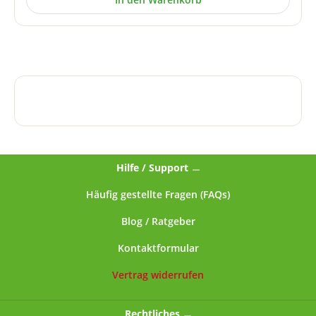
Außendurchmesser und 20 mm Außenhöhe)1x 15 ml
Fassungsvermögen (39 mm Außendurchmesser und 18
mm Außenhöhe)
Hilfe / Support
Häufig gestellte Fragen (FAQs)
Blog / Ratgeber
Kontaktformular
Vertrag widerrufen
Rechtliches