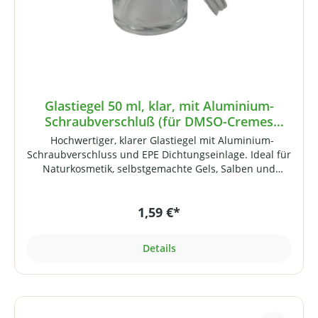
Glastiegel 50 ml, klar, mit Aluminium-
Schraubverschluß (für DMSO-Cremes
geeignet) und EPE Einlage
Hochwertiger, klarer Glastiegel mit Aluminium-
Schraubverschluss und EPE Dichtungseinlage. Ideal für
Naturkosmetik, selbstgemachte Gels, Salben und
Cremes (auch für DMSO-haltige Cremes geeignet!).
Hinweis: Der Aluminiumdeckel passt auch auf unsere
1,59 €*
50 ml Braunglastiegel. Der dortige Kunststoffdeckel
(nicht DMSO-tauglich) passt entsprechend auch auf
diesen Glastiegel. Technische Daten:
Details
Fassungsvermögen: 50 mlGewinde: 51 mm Höhe: 46
mm Durchmesser: 56 mm Gewicht: 98 Gramm