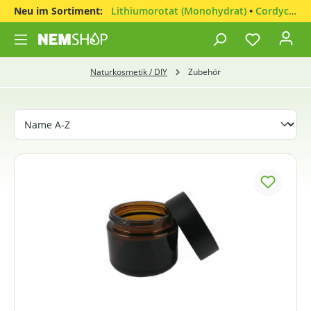
Neu im Sortiment:
Lithiumorotat (Monohydrat)
•
Cordyceps sinensis
Naturkosmetik / DIY
Zubehör