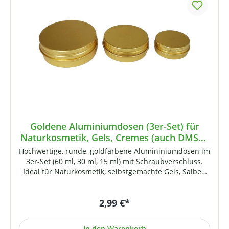
Goldene Aluminiumdosen (3er-Set) für
Naturkosmetik, Gels, Cremes (auch DMSO-
haltige) oder Pillen
Hochwertige, runde, goldfarbene Alumininiumdosen im
3er-Set (60 ml, 30 ml, 15 ml) mit Schraubverschluss.
Ideal für Naturkosmetik, selbstgemachte Gels, Salben
und Cremes (auch für DMSO-haltige Cremes geeignet!)
oder andere Einsatzzwecke (Pillendose,
2,99 €*
Schmuckdöschen etc.). Enthält 3 Dosen: 1x 60 ml
Fassungsvermögen (68 mm Außendurchmesser und 25
mm Außenhöhe)1x 30 ml Fassungsvermögen (52 mm
In den Warenkorb