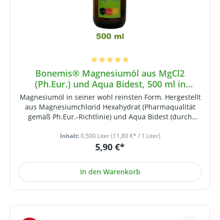
Durchschnittliche Bewertung von 5 von 5 Sternen
Bonemis® Magnesiumöl aus MgCl2
(Ph.Eur.) und Aqua Bidest, 500 ml in
Braunglasflasche
Magnesiumöl in seiner wohl reinsten Form. Hergestellt
aus Magnesiumchlorid Hexahydrat (Pharmaqualität
gemäß Ph.Eur.-Richtlinie) und Aqua Bidest (durch
Osmose entmineralisiertes, zweifach destilliertes
Wasser). Maximal gesättigt (ca. 31%). Bonemis®
Inhalt:
0,500 Liter
(11,80 €* / 1 Liter)
5,90 €*
Magnesiumöl enthält ca. 3,6 Gramm reines Magnesium
je 100 ml Flüssigkeit. Magnesiumöl wird aufgrund
seiner öligen Konsistenz als Öl bezeichnet (es ist
In den Warenkorb
jedoch kein Öl im eigentlichen Sinne). Hinweis:
Augenkontakt vermeiden. Außerhalb der Reichweite
von Kindern lagern.