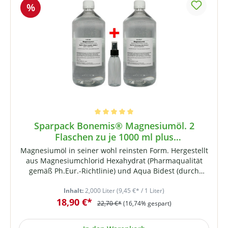
%
Durchschnittliche Bewertung von 5 von 5 Sternen
Sparpack Bonemis® Magnesiumöl. 2
Flaschen zu je 1000 ml plus
Sprühfläschchen
Magnesiumöl in seiner wohl reinsten Form. Hergestellt
aus Magnesiumchlorid Hexahydrat (Pharmaqualität
gemäß Ph.Eur.-Richtlinie) und Aqua Bidest (durch
Osmose entmineralisiertes, zweifach destilliertes
Wasser). Maximal gesättigt (ca. 31%). Bonemis®
Inhalt:
2,000 Liter
(9,45 €* / 1 Liter)
18,90 €*
Magnesiumöl enthält ca. 3,6 Gramm reines Magnesium
22,70 €*
(16,74% gespart)
je 100 ml Flüssigkeit. Magnesiumöl wird aufgrund
seiner öligen Konsistenz als Öl bezeichnet (es ist