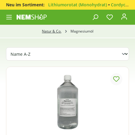
Neu im Sortiment:
Lithiumorotat (Monohydrat)
•
Cordyceps sinensis
Natur & Co.
Magnesiumöl