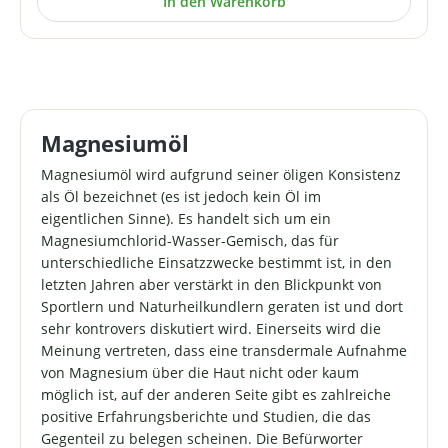
In den Warenkorb
jedoch kein Öl im eigentlichen Sinne). Sie erhalten hier
ein Doppelpack Magnesiumöl (2x 1 Liter) und als
Gratiszugabe ein Fläschchen mit
Sprühzerstäuber. Hinweis: Augenkontakt vermeiden.
Außerhalb der Reichweite von Kindern lagern. *
gegenüber der Einzelpreissumme reduzierter Set-Preis
Magnesiumöl
Magnesiumöl wird aufgrund seiner öligen Konsistenz
als Öl bezeichnet (es ist jedoch kein Öl im
eigentlichen Sinne). Es handelt sich um ein
Magnesiumchlorid-Wasser-Gemisch, das für
unterschiedliche Einsatzzwecke bestimmt ist, in den
letzten Jahren aber verstärkt in den Blickpunkt von
Sportlern und Naturheil­kundlern geraten ist und dort
sehr kontrovers diskutiert wird. Einerseits wird die
Meinung vertreten, dass eine transdermale Aufnahme
von Magnesium über die Haut nicht oder kaum
möglich ist, auf der anderen Seite gibt es zahlreiche
positive Erfahrungsberichte und Studien, die das
Gegenteil zu belegen scheinen. Die Befürworter