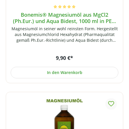
Durchschnittliche Bewertung von 5 von 5 Sternen
Bonemis® Magnesiumöl aus MgCl2
(Ph.Eur.) und Aqua Bidest, 1000 ml in PET-
Flasche
Magnesiumöl in seiner wohl reinsten Form. Hergestellt
aus Magnesiumchlorid Hexahydrat (Pharmaqualität
gemäß Ph.Eur.-Richtlinie) und Aqua Bidest (durch
Osmose entmineralisiertes, zweifach destilliertes
Wasser). Maximal gesättigt (ca. 31%). Bonemis®
9,90 €*
Magnesiumöl enthält ca. 3,6 Gramm reines Magnesium
je 100 ml Flüssigkeit. Magnesiumöl wird aufgrund
seiner öligen Konsistenz als Öl bezeichnet (es ist
In den Warenkorb
jedoch kein Öl im eigentlichen Sinne). Hinweis:
Augenkontakt vermeiden. Außerhalb der Reichweite
von Kindern lagern.