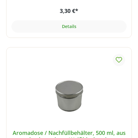
Nahrungsergänzungsmitteln (Pulver, Extrakte,
3,30 €*
Aminosäuren, Whey-Proteinpulver etc.). Die Dose
eignet sich aber auch ideal zur Aufbewahrung
trockener Lebensmittel wie Kaffee, Tee, Mehl, Zucker,
Details
Reis usw.! 1300 ml Fassungsvermögen, optimal für
unsere 1 kg Nachfüllbeutel bzw. Verpackungseinheiten
(z.B. MSM, Zeolith/Bentonit, Aminosäuren usw.).Der
Deckel mit kurzem Gewinde lässt sich ohne
Kraftanstrengung öffnen und schließen. Der
umgerollte Rand mit eingespritzter PVC-freier Dichtung
im Deckel-Innenrand sorgt für luftdichten Verschluss.
Dank der lebensmittelechten Dichtung geht kein Aroma
verloren.Für die Beschriftung sind selbstklebende
Etiketten im Lieferumfang enthalten. Technische
Daten:Lebensmittelechte Nockendeckeldose aus
Elektrolyt-Weissblech, Längsnaht geschweisst
Fassungsvermögen: 1300 mlVerschluss:
Nockendrehverschluss, Deckel mit nach innen
geprägten Nocken, umgerollten Rand, eingespritzter
PVC-freier Compounddichtung im Deckel-
InnenrandGrundform: rundHöhe: ca. 180
Aromadose / Nachfüllbehälter, 500 ml, aus
mmDurchmesser: ca. 99 mmGewicht: ca. 151 g