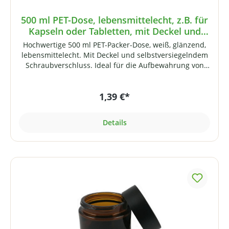
500 ml PET-Dose, lebensmittelecht, z.B. für
Kapseln oder Tabletten, mit Deckel und
Siegeleinlage
Hochwertige 500 ml PET-Packer-Dose, weiß, glänzend,
lebensmittelecht. Mit Deckel und selbstversiegelndem
Schraubverschluss. Ideal für die Aufbewahrung von
Tabletten, Pulver oder Kapseln. Eine Dose lässt sich z.B.
mit bis zu 380 Kapseln der Größe 0 befüllen. Die
1,39 €*
Versiegelung muss nicht genutzt werden. Um die Dose
zu versiegeln, den Wunschinhalt abfüllen und den
Deckel mit eingelegter Siegelfolie fest aufschrauben.
Details
Das Siegel benötigt ca. 24 bis 36 Stunden bis es
ausgehärtet ist (bei Zimmertemperatur).