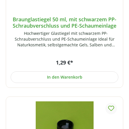
Braunglastiegel 50 ml, mit schwarzem PP-
Schraubverschluss und PE-Schaumeinlage
Hochwertiger Glastiegel mit schwarzem PP-
Schraubverschluss und PE-Schaumeinlage Ideal für
Naturkosmetik, selbstgemachte Gels, Salben und
Cremes. Hinweis: Der PP-Schraubverschluss passt auch
auf unsere klaren 50 ml Glastiegel. Der dortige
1,29 €*
Aluminiumdeckel passt entsprechend auch auf diesen
Braunglastiegel und ist im Gegensatz zum PP-Deckel
sogar DMSO-tauglich! Technische Daten:
In den Warenkorb
Fassungsvermögen: 50 mlGewinde: 51 mm Höhe: 51
mm Durchmesser: 56 mm Gewicht: 98 Gramm