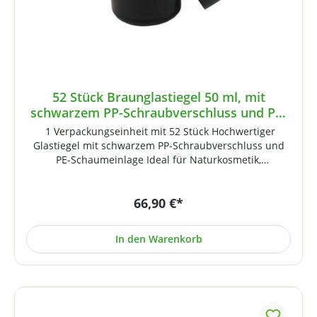
52 Stück Braunglastiegel 50 ml, mit
schwarzem PP-Schraubverschluss und PE-
Schaumeinlage
1 Verpackungseinheit mit 52 Stück Hochwertiger
Glastiegel mit schwarzem PP-Schraubverschluss und
PE-Schaumeinlage Ideal für Naturkosmetik,
selbstgemachte Gels, Salben und Cremes. Hinweis: Der
PP-Schraubverschluss passt auch auf unsere klaren 50
66,90 €*
ml Glastiegel. Der dortige Aluminiumdeckel passt
entsprechend auch auf diesen Braunglastiegel und ist
im Gegensatz zum PP-Deckel sogar DMSO-tauglich!
In den Warenkorb
Technische Daten: Fassungsvermögen: 50 mlGewinde:
51 mm Höhe: 51 mm Durchmesser: 56 mm Gewicht: 98
Gramm