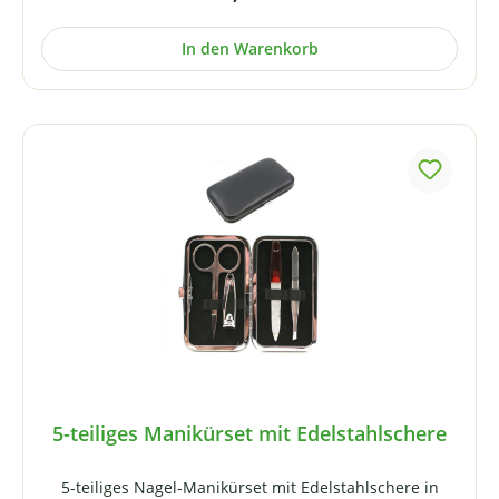
Daten:Fassungsvermögen: 100 mlVerschluss:
Schraubverschluss, schwarz Grundform: rundHöhe
In den Warenkorb
(ohne Verschluss): ca. 87 mmHöhe (Zylinder): ca. 55
mmDurchmesser außen: ca. 50 mmÖffnung (innen): ca.
29 mmGewicht: ca. 89 g
5-teiliges Manikürset mit Edelstahlschere
5-teiliges Nagel-Manikürset mit Edelstahlschere in