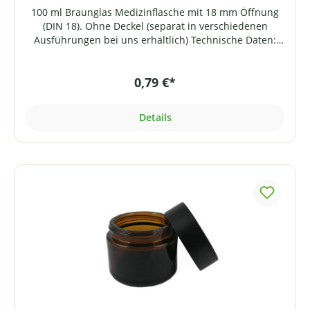
100 ml Braunglas Medizinflasche mit 18 mm Öffnung
(DIN 18). Ohne Deckel (separat in verschiedenen
Ausführungen bei uns erhältlich) Technische Daten:
Fassungsvermögen: 100 mlGewinde: DIN 18 Höhe: ca.
111 mm Durchmesser: ca. 47 mm Gewicht: ca. 98
0,79 €*
Gramm
Details