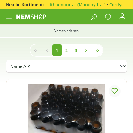
Neu im Sortiment:
Lithiumorotat (Monohydrat)
•
Cordyceps sinensis
Verschiedenes
1
2
3