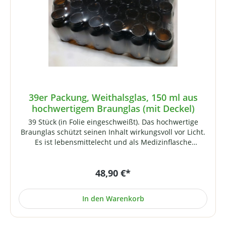
39er Packung, Weithalsglas, 150 ml aus
hochwertigem Braunglas (mit Deckel)
39 Stück (in Folie eingeschweißt). Das hochwertige
Braunglas schützt seinen Inhalt wirkungsvoll vor Licht.
Es ist lebensmittelecht und als Medizinflasche
universell einsetzbar (z.B. für Kapseln, Tabletten, Pulver
/ Extrakte etc.). Lieferung inklusive Deckel
48,90 €*
(Schraubverschluss mit Press-Seal-Einlage). Technische
Daten:Fassungsvermögen: 150 mlRandvoll-Volumen:
171 mlVerschluss: Schraubverschluss, schwarz
In den Warenkorb
Grundform: rundHöhe (ohne Verschluss): ca. 99
mmHöhe (Zylinder): ca. 62 mmHöhe Etikett maximal: 57
mmDurchmesser außen: ca. 57 mmÖffnung (innen): ca.