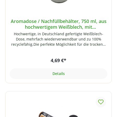
InnenrandGrundform: rundHöhe: ca. 77
mmDurchmesser: ca. 99 mmGewicht: ca. 84 g
Aromadose / Nachfüllbehälter, 750 ml, aus
hochwertigem Weißblech, mit
Schraubverschluss
Hochwertige, in Deutschland gefertigte Weißblech-
Dose, mehrfach wiederverwendbar und zu 100%
recyclefähig.Die perfekte Möglichkeit für die trockene,
licht- und luftdichte Aufbewahrung von
Nahrungsergänzungsmitteln (Pulver, Extrakte,
4,69 €*
Aminosäuren, Whey-Proteinpulver etc.). Die Dose
eignet sich aber auch ideal zur Aufbewahrung
trockener Lebensmittel wie Kaffee, Tee, Mehl, Zucker,
Details
Reis usw.!Der Deckel mit kurzem Gewinde lässt sich
ohne Kraftanstrengung öffnen und schließen. Der
umgerollte Rand mit eingespritzter PVC-freier Dichtung
im Deckel-Innenrand sorgt für luftdichten Verschluss.
Dank der lebensmittelechten Dichtung geht kein Aroma
verloren.Für die Beschriftung sind selbstklebende
Etiketten im Lieferumfang enthalten. Technische
Daten:Lebensmittelechte Nockendeckeldose aus