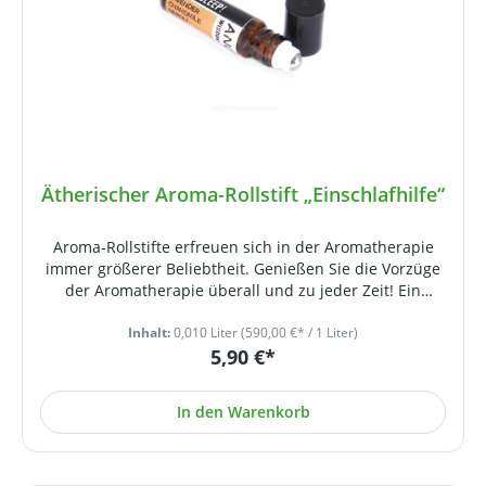
Elektrolyt-Weissblech, Längsnaht geschweisst
Fassungsvermögen: 750 mlVerschluss:
Nockendrehverschluss, Deckel mit nach innen
geprägten Nocken, umgerollten Rand, eingespritzter
PVC-freier Compounddichtung im Deckel-
InnenrandGrundform: rundHöhe: ca. 111
mmDurchmesser: ca. 99 mmGewicht: ca. 101 g
Ätherischer Aroma-Rollstift „Einschlafhilfe“
Aroma-Rollstifte erfreuen sich in der Aromatherapie
immer größerer Beliebtheit. Genießen Sie die Vorzüge
der Aromatherapie überall und zu jeder Zeit! Ein
idealer Begleiter auch auf Reisen, der bei Stress
schnell angewendet ist und für Entspannung sorgen
Inhalt:
0,010 Liter
(590,00 €* / 1 Liter)
5,90 €*
kann.Der Inhalt setzt sich aus hochwertigen, optimal
aufeinander abgestimmten Ölen zusammen:
Ätherisches Lavendelöl Ätherisches Kamillenöl
In den Warenkorb
Ätherisches Neroliöl Einfache Anwendung: Setzen Sie
die ätherischen Ölen frei indem Sie den Stift über Ihre
Schläfen, die Handgelenke und Ihren Nacken rollen.
Ätherische Öle werden aufgrund ihrer vielseitigen