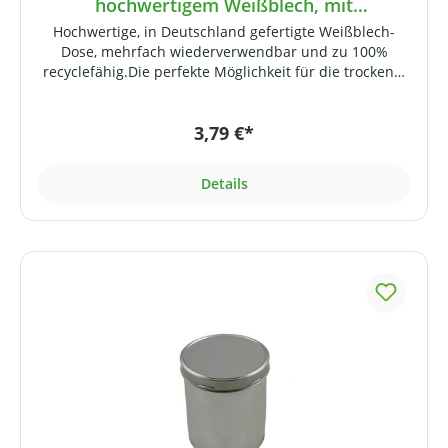
hochwertigem Weißblech, mit
Schraubverschluss
Hochwertige, in Deutschland gefertigte Weißblech-
Dose, mehrfach wiederverwendbar und zu 100%
recyclefähig.Die perfekte Möglichkeit für die trockene,
licht- und luftdichte Aufbewahrung von
Nahrungsergänzungsmitteln (Pulver, Extrakte,
3,79 €*
Aminosäuren, Whey-Proteinpulver etc.). Die Dose
eignet sich aber auch ideal zur Aufbewahrung
trockener Lebensmittel wie Kaffee, Tee, Mehl, Zucker,
Details
Reis usw.!Der Deckel mit kurzem Gewinde lässt sich
ohne Kraftanstrengung öffnen und schließen. Der
umgerollte Rand mit eingespritzter PVC-freier Dichtung
im Deckel-Innenrand sorgt für luftdichten Verschluss.
Dank der lebensmittelechten Dichtung geht kein Aroma
verloren.Für die Beschriftung sind selbstklebende
Etiketten im Lieferumfang enthalten. Technische
Daten:Lebensmittelechte Nockendeckeldose aus
Elektrolyt-Weissblech, Längsnaht geschweisst
Fassungsvermögen: 500 mlVerschluss:
Nockendrehverschluss, Deckel mit nach innen
geprägten Nocken, umgerollten Rand, eingespritzter
PVC-freier Compounddichtung im Deckel-