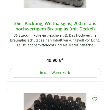
36er Packung, Weithalsglas, 200 ml aus
hochwertigem Braunglas (mit Deckel)
36 Stück (in Folie eingeschweißt). Das hochwertige
Braunglas schützt seinen Inhalt wirkungsvoll vor Licht.
Es ist lebensmittelecht und als Medizinflasche
universell einsetzbar (z.B. für Kapseln, Tabletten, Pulver
/ Extrakte etc.). Lieferung inklusive Deckel
49,90 €*
(Schraubverschluss mit Press-Seal-Einlage). Technische
Daten:Fassungsvermögen: 200 mlVerschluss:
Schraubverschluss, schwarz Grundform: rundHöhe
In den Warenkorb
(ohne Verschluss): ca. 109 mmHöhe (Zylinder): ca. 72
mmDurchmesser außen: ca. 63 mmÖffnung (innen): ca.
36 mmGewicht: ca. 167 g