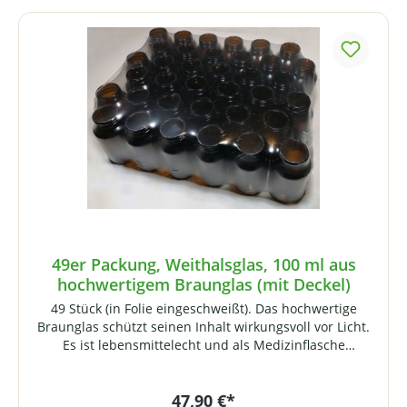
41 mmGewicht (mit Deckel): ca. 125 g
49er Packung, Weithalsglas, 100 ml aus
hochwertigem Braunglas (mit Deckel)
49 Stück (in Folie eingeschweißt). Das hochwertige
Braunglas schützt seinen Inhalt wirkungsvoll vor Licht.
Es ist lebensmittelecht und als Medizinflasche
universell einsetzbar (z.B. für Kapseln, Tabletten, Pulver
/ Extrakte etc.). Lieferung inklusive Deckel
47,90 €*
(Schraubverschluss mit Press-Seal-Einlage). Technische