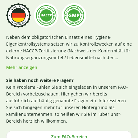
Neben dem obligatorischen Einsatz eines Hygiene-
Eigenkontrollsystems setzen wir zu Kontrollzwecken auf eine
externe HACCP-Zertifizierung (Nachweis der Konformität für
Nahrungsergänzungsmittel / Lebensmittel nach den
Richtlinien des Codex Alimentarius und der Verordnung EG
Mehr anzeigen
Nr. 852 / 2004 des Europäischen Parlaments). Das aktuelle
Zertifikat finden Sie
hier
. Darüber hinaus beginnt für uns
Sie haben noch weitere Fragen?
die Sicherstellung einer erstklassigen Produktqualität
Kein Problem! Fühlen Sie sich eingeladen in unserem FAQ-
bereits bei der strengen Durchleuchtung und Auswahl
Bereich vorbeizuschauen. Hier gehen wir bereits
unserer (Rohstoff-)Lieferanten. Die Produktion nach GMP-
ausführlich auf häufig genannte Fragen ein. Interessieren
Richtlinie ist hierbei ein wichtiges Kriterium. Losgelöst von
Sie sich hingegen mehr für unseren Hintergrund als
den Tests der Hersteller untersuchen wir zusätzlich, ohne
Familienunternehmen, so heißen wir Sie im "über uns"-
rechtlich dazu verpflichtet zu sein, einen Großteil der
Bereich herzlich willkommen.
Rohstoffe in unabhängigen Laboren in Deutschland und
weisen dies durch die Veröffentlichung entsprechender
Zum FAQ-Bereich