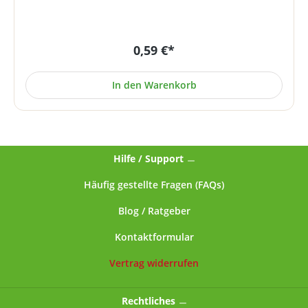
/ 5 / 7,5 / 10,0 g Wasser) Material: PE Farbe: transparent
Hergestellt unter Reinraumbedingungen und
Einhaltung aller pharmazeutischen Vorgaben
0,59 €*
entsprechend der GMP-Richtlinie.
In den Warenkorb
Hilfe / Support
Häufig gestellte Fragen (FAQs)
Blog / Ratgeber
Kontaktformular
Vertrag widerrufen
Rechtliches