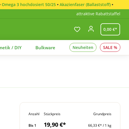
•
Omega 3 hochdosiert 50/25
•
Akazienfaser (Ballaststoff)
•
attraktive Rabattstaffel
0,00 €*
etik / DIY
Bulkware
Neuheiten
SALE %
Anzahl
Stückpreis
Grundpreis
19,90 €*
Bis
1
66,33 €* / 1 kg