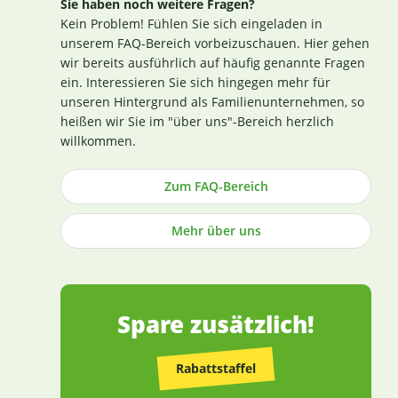
Sie haben noch weitere Fragen?
Zertifikat finden Sie
hier
. Darüber hinaus beginnt
Kein Problem! Fühlen Sie sich eingeladen in
für uns die Sicherstellung einer erstklassigen
unserem FAQ-Bereich vorbeizuschauen. Hier gehen
Produktqualität bereits bei der strengen
wir bereits ausführlich auf häufig genannte Fragen
Durchleuchtung und Auswahl unserer
ein. Interessieren Sie sich hingegen mehr für
(Rohstoff-)Lieferanten. Die Produktion nach GMP-
unseren Hintergrund als Familienunternehmen, so
Richtlinie ist hierbei ein wichtiges Kriterium.
heißen wir Sie im "über uns"-Bereich herzlich
Losgelöst von den Tests der Hersteller untersuchen
willkommen.
wir zusätzlich, ohne rechtlich dazu verpflichtet zu
sein, einen Großteil der Rohstoffe in unabhängigen
Zum FAQ-Bereich
Laboren in Deutschland und weisen dies durch die
Veröffentlichung entsprechender Zertifikate nach
Mehr über uns
(im Regelfall direkt an der Produktbeschreibung).
Die Herstellung von Kapseln und Tabletten sowie
die Abfüllung praktisch aller Produkte erfolgt in
Deutschland (die wenigen Ausnahmen sind
entsprechend gekennzeichnet).
Spare zusätzlich!
Rabattstaffel