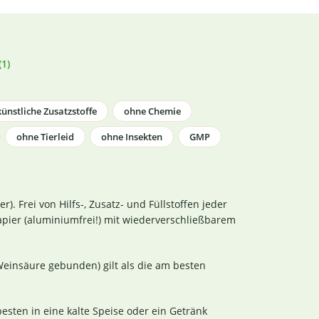
1)
ünstliche Zusatzstoffe
ohne Chemie
ohne Tierleid
ohne Insekten
GMP
er). Frei von Hilfs-, Zusatz- und Füllstoffen jeder
pier (aluminiumfrei!) mit wiederverschließbarem
 Weinsäure gebunden) gilt als die am besten
esten in eine kalte Speise oder ein Getränk