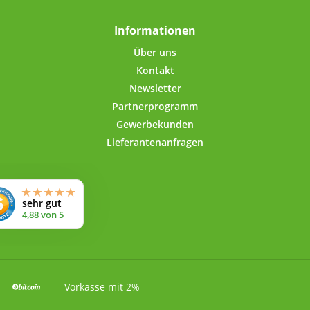
mit kurzem Gewinde
ässt sich ohne
Informationen
trengung öffnen und
ßen. Der umgerollte
Über uns
 eingespritzter PVC-
Kontakt
Dichtung im Deckel-
Newsletter
enrand sorgt für
Partnerprogramm
ten Verschluss. Dank
ebensmittelechten
Gewerbekunden
ng geht kein Aroma
Lieferantenanfragen
.Für die Beschriftung
bstklebende Etiketten
erumfang enthalten.
Technische
Lebensmittelechte
endeckeldose aus
rolyt-Weissblech,
naht geschweisst
ngsvermögen: 500
lVerschluss:
ndrehverschluss,
Vorkasse mit 2%
l mit nach innen