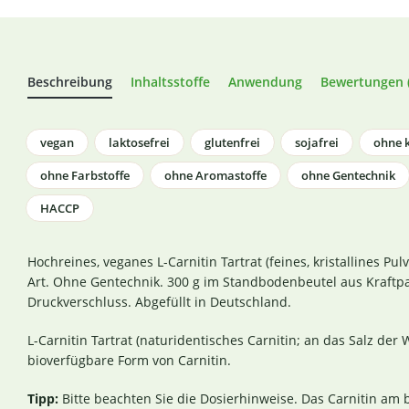
Beschreibung
Inhaltsstoffe
Anwendung
Bewertungen (
vegan
laktosefrei
glutenfrei
sojafrei
ohne k
ohne Farbstoffe
ohne Aromastoffe
ohne Gentechnik
HACCP
Hochreines, veganes L-Carnitin Tartrat (feines, kristallines Pulv
Art. Ohne Gentechnik. 300 g im Standbodenbeutel aus Kraftpa
Druckverschluss. Abgefüllt in Deutschland.
L-Carnitin Tartrat (naturidentisches Carnitin; an das Salz der
bioverfügbare Form von Carnitin.
Tipp:
Bitte beachten Sie die Dosierhinweise. Das Carnitin am b