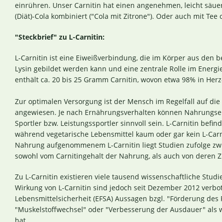
einrühren. Unser Carnitin hat einen angenehmen, leicht säu
(Diät)-Cola kombiniert ("Cola mit Zitrone"). Oder auch mit Tee
"Steckbrief" zu L-Carnitin:
L-Carnitin ist eine Eiweißverbindung, die im Körper aus den
Lysin gebildet werden kann und eine zentrale Rolle im Energi
enthält ca. 20 bis 25 Gramm Carnitin, wovon etwa 98% in Herz
Zur optimalen Versorgung ist der Mensch im Regelfall auf die
angewiesen. Je nach Ernährungsverhalten können Nahrungser
Sportler bzw. Leistungssportler sinnvoll sein. L-Carnitin befi
während vegetarische Lebensmittel kaum oder gar kein L-Carni
Nahrung aufgenommenem L-Carnitin liegt Studien zufolge zw
sowohl vom Carnitingehalt der Nahrung, als auch von deren
Zu L-Carnitin existieren viele tausend wissenschaftliche St
Wirkung von L-Carnitin sind jedoch seit Dezember 2012 verbo
Lebensmittelsicherheit (EFSA) Aussagen bzgl. "Förderung des 
"Muskelstoffwechsel" oder "Verbesserung der Ausdauer" als w
hat.