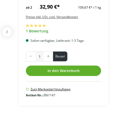
32,90 €*
ab
2
109,67 €* / 1 kg
Preise inkl. USt. zzgl. Versandkosten
Durchschnittliche Bewertung von 5 von 5 Sternen
1 Bewertung
Sofort verfügbar, Lieferzeit: 1-3 Tage
Produkt Anzahl: Gib den gewünschten Wert ein oder benutze
Beutel
In den Warenkorb
Zum Merkzettel hinzufügen
Artikel-Nr.:
BN1147