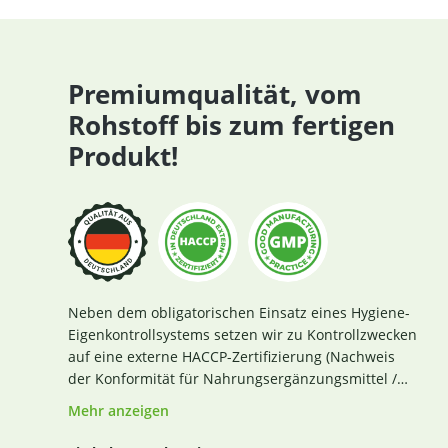
Premiumqualität, vom
Rohstoff bis zum fertigen
Produkt!
Neben dem obligatorischen Einsatz eines Hygiene-
Eigenkontrollsystems setzen wir zu Kontrollzwecken
auf eine externe HACCP-Zertifizierung (Nachweis
der Konformität für Nahrungsergänzungsmittel /
Lebensmittel nach den Richtlinien des Codex
Mehr anzeigen
Alimentarius und der Verordnung EG Nr. 852 / 2004
des Europäischen Parlaments). Das aktuelle