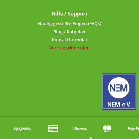
Deckel mit kurzem Gewinde
ml Fassungsverm
lässt sich ohne
optimal für unser
Hilfe / Support
Kraftanstrengung öffnen und
Nachfüllbeutel 
schließen. Der umgerollte
Verpackungseinheit
Häufig gestellte Fragen (FAQs)
Rand mit eingespritzter PVC-
MSM, Zeolith/Ben
Blog / Ratgeber
freier Dichtung im Deckel-
Aminosäuren usw
Kontaktformular
Innenrand sorgt für
Deckel mit kurzem
Vertrag widerrufen
luftdichten Verschluss. Dank
lässt sich oh
der lebensmittelechten
Kraftanstrengung ö
Dichtung geht kein Aroma
schließen. Der umg
verloren.Für die Beschriftung
Rand mit eingesprit
sind selbstklebende Etiketten
freier Dichtung im
im Lieferumfang enthalten.
Innenrand sorgt
Technische
luftdichten Verschl
Daten:Lebensmittelechte
der lebensmittel
Nockendeckeldose aus
Dichtung geht kei
Elektrolyt-Weissblech,
verloren.Für die Bes
Längsnaht geschweisst
sind selbstklebende 
Fassungsvermögen: 750
im Lieferumfang en
mlVerschluss:
Technische
Nockendrehverschluss,
Daten:Lebensmitt
Deckel mit nach innen
Nockendeckeldos