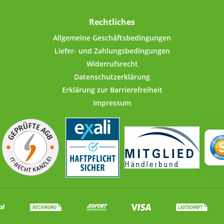
ögen,
Deckel 
e 1 kg
l
Rechtliches
bzw.
Kraftans
en (z.B.
schlie
Allgemeine Geschäftsbedingungen
tonit,
Rand mit
Liefer- und Zahlungsbedingungen
.).Der
freier 
Widerrufsrecht
 Gewinde
Inn
Datenschutzerklärung
ne
luftdich
ffnen und
der l
Erklärung zur Barrierefreiheit
erollte
Dichtu
Impressum
zter PVC-
verloren
 Deckel-
sind sel
 für
im Lief
uss. Dank
echten
Daten:
n Aroma
Nock
chriftung
Elekt
Etiketten
Längs
thalten.
Fassu
m
elechte
Nocke
e aus
Decke