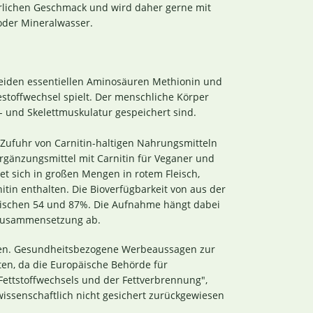
erlichen Geschmack und wird daher gerne mit
 oder Mineralwasser.
 beiden essentiellen Aminosäuren Methionin und
estoffwechsel spielt. Der menschliche Körper
- und Skelettmuskulatur gespeichert sind.
 Zufuhr von Carnitin-haltigen Nahrungsmitteln
gänzungsmittel mit Carnitin für Veganer und
ndet sich in großen Mengen in rotem Fleisch,
tin enthalten. Die Bioverfügbarkeit von aus der
ischen 54 und 87%. Die Aufnahme hängt dabei
 Zusammensetzung ab.
udien. Gesundheitsbezogene Werbeaussagen zur
ten, da die Europäische Behörde für
Fettstoffwechsels und der Fettverbrennung",
issenschaftlich nicht gesichert zurückgewiesen