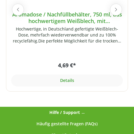
Aromadose / Nachfüllbehälter, 750 ml, aus
hochwertigem Weißblech, mit
Schraubverschluss
Hochwertige, in Deutschland gefertigte Weißblech-
Dose, mehrfach wiederverwendbar und zu 100%
recyclefähig.Die perfekte Möglichkeit für die trockene,
licht- und luftdichte Aufbewahrung von
Nahrungsergänzungsmitteln (Pulver, Extrakte,
Aminosäuren, Whey-Proteinpulver etc.). Die Dose
4,69 €*
eignet sich aber auch ideal zur Aufbewahrung
trockener Lebensmittel wie Kaffee, Tee, Mehl, Zucker,
Reis usw.!Der Deckel mit kurzem Gewinde lässt sich
Details
ohne Kraftanstrengung öffnen und schließen. Der
umgerollte Rand mit eingespritzter PVC-freier Dichtung
im Deckel-Innenrand sorgt für luftdichten Verschluss.
Dank der lebensmittelechten Dichtung geht kein Aroma
verloren.Für die Beschriftung sind selbstklebende
Hilfe / Support
Etiketten im Lieferumfang enthalten. Technische
Daten:Lebensmittelechte Nockendeckeldose aus
Häufig gestellte Fragen (FAQs)
Elektrolyt-Weissblech, Längsnaht geschweisst
Fassungsvermögen: 750 mlVerschluss: