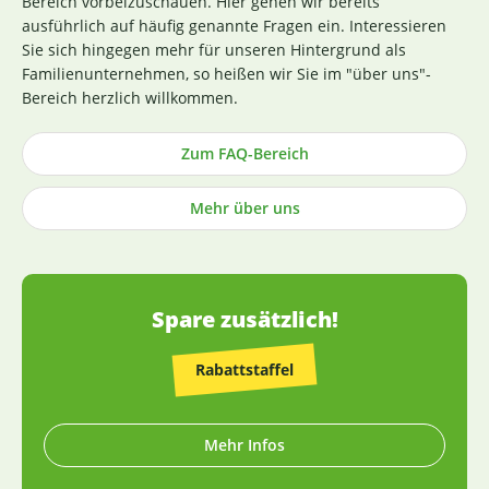
Bereich vorbeizuschauen. Hier gehen wir bereits
unserer (Rohstoff-)Lieferanten. Die Produktion nach GMP-
ausführlich auf häufig genannte Fragen ein. Interessieren
Richtlinie ist hierbei ein wichtiges Kriterium. Losgelöst von
Sie sich hingegen mehr für unseren Hintergrund als
den Tests der Hersteller untersuchen wir zusätzlich, ohne
Familienunternehmen, so heißen wir Sie im "über uns"-
rechtlich dazu verpflichtet zu sein, einen Großteil der
Bereich herzlich willkommen.
Rohstoffe in unabhängigen Laboren in Deutschland und
weisen dies durch die Veröffentlichung entsprechender
Zum FAQ-Bereich
Zertifikate nach (im Regelfall direkt an der
Produktbeschreibung). Die Herstellung von Kapseln und
Mehr über uns
Tabletten sowie die Abfüllung praktisch aller Produkte
erfolgt in Deutschland (die wenigen Ausnahmen sind
entsprechend gekennzeichnet).
Spare zusätzlich!
Rabattstaffel
Mehr Infos