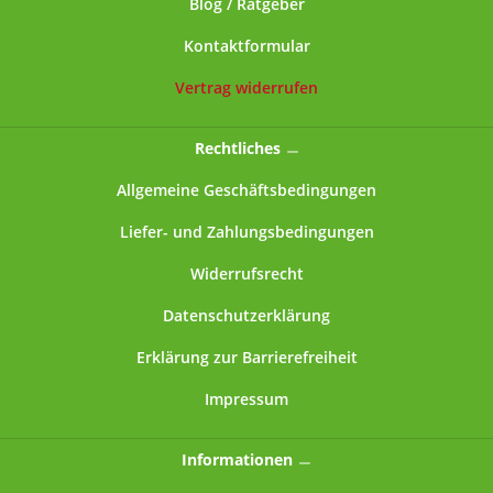
Blog / Ratgeber
Nockendrehverschluss, Deckel mit nach innen
geprägten Nocken, umgerollten Rand, eingespritzter
Kontaktformular
PVC-freier Compounddichtung im Deckel-
InnenrandGrundform: rundHöhe: ca. 111
Vertrag widerrufen
mmDurchmesser: ca. 99 mmGewicht: ca. 101 g
Rechtliches
Allgemeine Geschäftsbedingungen
Liefer- und Zahlungsbedingungen
Widerrufsrecht
Datenschutzerklärung
Erklärung zur Barrierefreiheit
Impressum
Informationen