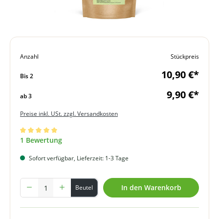
Anzahl
Stückpreis
10,90 €*
Bis
2
9,90 €*
ab
3
Preise inkl. USt. zzgl. Versandkosten
Durchschnittliche Bewertung von 5 von 5 Sternen
1 Bewertung
Sofort verfügbar, Lieferzeit: 1-3 Tage
Produkt Anzahl: Gib den gewünschten Wert ein oder benutze die Schal
In den Warenkorb
Beutel