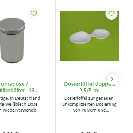
romadose /
Dosierlöffel doppelt
llbehälter, 1300
2,5/5 ml
us hochwertigem
ige, in Deutschland
Dosierlöffel zur genauen,
ißblech, mit
gte Weißblech-Dose,
unkomplizierten Dosierung
aubverschluss
h wiederverwendbar
von Pulvern und
00% recyclefähig.Die
Flüssigkeiten. Der
 Möglichkeit für die
Dosierlöffel ist beidseitig
kene, licht- und
verwendbar. Eine Seite fasst