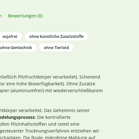
n
Bewertungen (0)
sojafrei
ohne künstliche Zusatzstoffe
ohne Gentechnik
ohne Tierleid
ießlich Pilzfruchtkörper verarbeitet). Schonend
für eine hohe Bioverfügbarkeit). Ohne Zusätze
pier (aluminiumfrei!) mit wiederverschließbarem
chtkörper verarbeitet. Das Geheimnis seiner
edelungsprozess
: Die kontrollierte
llen Pilzinhaltsstoffen und somit eine
rgesteuerter Trocknungsverfahren entziehen wir
eschädigen. Die finale, mikrofeine Mahlung auf