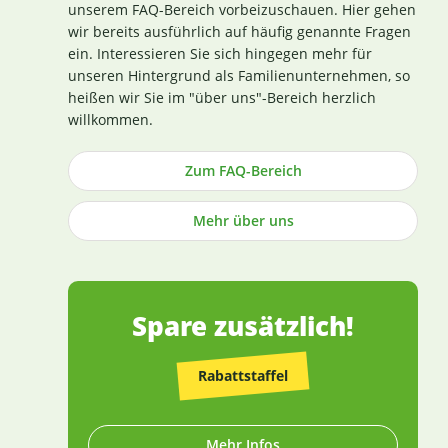
für uns die Sicherstellung einer erstklassigen
unserem FAQ-Bereich vorbeizuschauen. Hier gehen
Produktqualität bereits bei der strengen
wir bereits ausführlich auf häufig genannte Fragen
Durchleuchtung und Auswahl unserer
ein. Interessieren Sie sich hingegen mehr für
(Rohstoff-)Lieferanten. Die Produktion nach GMP-
unseren Hintergrund als Familienunternehmen, so
Richtlinie ist hierbei ein wichtiges Kriterium.
heißen wir Sie im "über uns"-Bereich herzlich
Losgelöst von den Tests der Hersteller untersuchen
willkommen.
wir zusätzlich, ohne rechtlich dazu verpflichtet zu
sein, einen Großteil der Rohstoffe in unabhängigen
Zum FAQ-Bereich
Laboren in Deutschland und weisen dies durch die
Veröffentlichung entsprechender Zertifikate nach
Mehr über uns
(im Regelfall direkt an der Produktbeschreibung).
Die Herstellung von Kapseln und Tabletten sowie
die Abfüllung praktisch aller Produkte erfolgt in
Deutschland (die wenigen Ausnahmen sind
entsprechend gekennzeichnet).
Spare zusätzlich!
Rabattstaffel
Mehr Infos