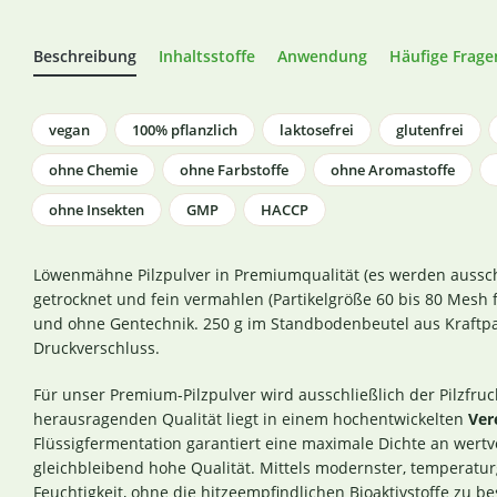
Beschreibung
Inhaltsstoffe
Anwendung
Häufige Frage
vegan
100% pflanzlich
laktosefrei
glutenfrei
ohne Chemie
ohne Farbstoffe
ohne Aromastoffe
ohne Insekten
GMP
HACCP
Löwenmähne Pilzpulver in Premiumqualität (es werden ausschl
getrocknet und fein vermahlen (Partikelgröße 60 bis 80 Mesh 
und ohne Gentechnik. 250 g im Standbodenbeutel aus Kraftpa
Druckverschluss.
Für unser Premium-Pilzpulver wird ausschließlich der Pilzfru
herausragenden Qualität liegt in einem hochentwickelten
Ver
Flüssigfermentation garantiert eine maximale Dichte an wertvo
gleichbleibend hohe Qualität. Mittels modernster, temperatu
Feuchtigkeit, ohne die hitzeempfindlichen Bioaktivstoffe zu b