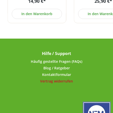
14,90 €*
25,90 €*
in Deutschland gereinigt,
Standbodenbeute
gesiebt und abgefüllt. Eine
Kraftpapier (alumin
schonende Trocknung und
mit wiederverschl
In den Warenkorb
In den Warenk
feine Vermahlung (ca. 120
Druckverschluss.C
Mesh / 0,125 mm) soll eine
("Raupenpilz") ist ein
besonders hohe
die ursprünglich a
Bioverfügbarkeit
und den Höhenlag
gewährleisten. Ohne
Himalaya stammt
Zusätze, ohne Allergene und
Bezeichnung "Raup
ohne Gentechnik. 250 g im
entstammt dem U
Standbodenbeutel aus
dass der Pilz auf
Hilfe / Support
Kraftpapier (aluminiumfrei!)
Raupenart wäc
mit wiederverschließbarem
Entsprechend der 
Häufig gestellte Fragen (FAQs)
Druckverschluss.
EU-Verordnunge
Blog / Ratgeber
Hygienestandards 
Kontaktformular
solches Produkt
Vertrag widerrufen
Lebensmittel 
Nahrungsergänzung
in Deutschland un
nicht verkehrsfähig
uns verwendete Co
Pulver wird dahe
pflanzlicher Basis ku