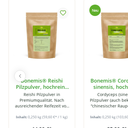
Neu
Bonemis® Reishi
Bonemis® Cor
Pilzpulver, hochreine
sinensis, hoc
Premiumqualität
Premiumqualitä
Reishi Pilzpulver in
Cordyceps (sine
(100% Fruchtkörper),
dem Myzel), 
Premiumqualität. Nach
Pilzpulver (auch be
ohne Zusätze, 250 g
Zusätze, 250 g 
ausreichender Reifezeit von
"chinesischer Raupe
Beutel
Hand geerntet, werden
Premiumqualität
Inhalt:
0,250 kg
ausschließlich
(59,60 €* / 1 kg)
Inhalt:
Zusätze und o
0,250 kg
(103,60
Pilzfruchtkörper verarbeitet,
Gentechnik. 250