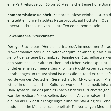
eine Partikelgröße von 60 bis 80 Mesh sichert eine hohe Biove
Kompromisslose Reinheit
: Kompromisslose Reinheit: Durch di
entsteht ein unverfälschtes Naturprodukt auf höchstem Quali
unerwünschten Zusätzen, Füllstoffen oder Trennmitteln.
Löwenmähne "Steckbrief":
Der Igel-Stachelbart (Hericium erinaceus), im modernen Sp
"Löwenmähne" oder auch "Affenkopfpilz" bekannt, gilt als auß
gehört der seltene Baumpilz zur Familie der Stachelbartverw
den Stämmen sehr alter Buchen und Eichen. Seine Optik ist un
bildet er einen schneeweißen, knolligen Fruchtkörper aus, vo
herabhängen. In Deutschland ist der Wildbestand extrem gefäh
wurde von der Deutschen Gesellschaft für Mykologie zum Pilz 
ist tief in der asiatischen Kultur verwurzelt. Seine medizinis
Han-Dynastie um das Jahr 200 nach Christus zurückverfolgen. 
war der kostbare Pilz so selten, dass sein Verzehr kaiserlich
die ihn als Elixier für Langlebigkeit und die Stärkung der Lebe
buddhistische Mönche traditionell als Tee vor langen Medita