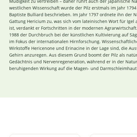
Müdigkeit zu vertreiben – daher rührt auch der japanische 
westlichen Wissenschaft wurde der Pilz erstmals im Jahr 179
Baptiste Bulliard beschrieben. Im Jahr 1797 ordnete ihn der 
Gattung Hericium zu, was sich vom lateinischen Wort für Igel a
ist, verdankt er Fortschritten in der modernen Agrarwirtschaf
1988 der Durchbruch bei der künstlichen Kultivierung auf S
im Fokus der internationalen Hirnforschung. Wissenschaftlic
Wirkstoffe Hericenone und Erinacine in der Lage sind, die A
Gehirn anzuregen. Aus diesem Grund boomt der Pilz als natü
Gedächtnis und Nervenregeneration, während er in der Natur
beruhigenden Wirkung auf die Magen- und Darmschleimhaut 
Produktgalerie überspringen