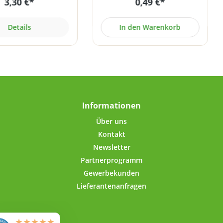
3,30 €*
0,49 €*
te Aufbewahrung von
2,5 ml, die andere Seite 5 ml.
sergänzungsmitteln
Material: PE Farbe: weiß
ulver, Extrakte,
Hergestellt unter
Details
In den Warenkorb
nosäuren, Whey-
Reinraumbedingungen und
ulver etc.). Die Dose
Einhaltung aller
sich aber auch ideal
pharmazeutischen Vorgaben
bewahrung trockener
entsprechend der GMP-
ttel wie Kaffee, Tee,
Richtlinie.
cker, Reis usw.! 1300
assungsvermögen,
al für unsere 1 kg
Informationen
füllbeutel bzw.
ungseinheiten (z.B.
Über uns
Zeolith/Bentonit,
Kontakt
säuren usw.).Der
Newsletter
mit kurzem Gewinde
Partnerprogramm
ässt sich ohne
trengung öffnen und
Gewerbekunden
ßen. Der umgerollte
Lieferantenanfragen
 eingespritzter PVC-
Dichtung im Deckel-
enrand sorgt für
ten Verschluss. Dank