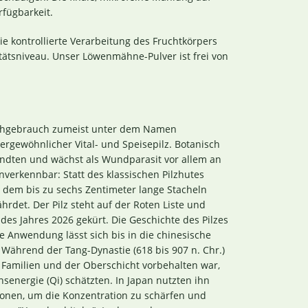
rfügbarkeit.
e kontrollierte Verarbeitung des Fruchtkörpers
tätsniveau. Unser Löwenmähne-Pulver ist frei von
rachgebrauch zumeist unter dem Namen
ergewöhnlicher Vital- und Speisepilz. Botanisch
andten und wächst als Wundparasit vor allem an
verkennbar: Statt des klassischen Pilzhutes
n dem bis zu sechs Zentimeter lange Stacheln
rdet. Der Pilz steht auf der Roten Liste und
des Jahres 2026 gekürt. Die Geschichte des Pilzes
che Anwendung lässt sich bis in die chinesische
Während der Tang-Dynastie (618 bis 907 n. Chr.)
en Familien und der Oberschicht vorbehalten war,
nsenergie (Qi) schätzten. In Japan nutzten ihn
tionen, um die Konzentration zu schärfen und