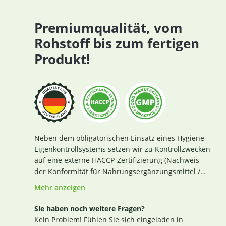
Premiumqualität, vom
Rohstoff bis zum fertigen
Produkt!
Neben dem obligatorischen Einsatz eines Hygiene-
Eigenkontrollsystems setzen wir zu Kontrollzwecken
auf eine externe HACCP-Zertifizierung (Nachweis
der Konformität für Nahrungsergänzungsmittel /
Lebensmittel nach den Richtlinien des Codex
Mehr anzeigen
Alimentarius und der Verordnung EG Nr. 852 / 2004
des Europäischen Parlaments). Das aktuelle
Sie haben noch weitere Fragen?
Zertifikat finden Sie
hier
. Darüber hinaus beginnt
Kein Problem! Fühlen Sie sich eingeladen in