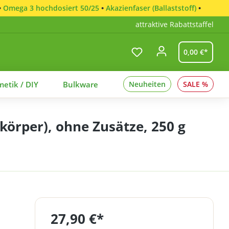
•
Omega 3 hochdosiert 50/25
•
Akazienfaser (Ballaststoff)
•
attraktive Rabattstaffel
0,00 €*
etik / DIY
Bulkware
Neuheiten
SALE %
rper), ohne Zusätze, 250 g
27,90 €*