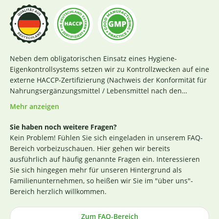
Neben dem obligatorischen Einsatz eines Hygiene-
Eigenkontrollsystems setzen wir zu Kontrollzwecken auf eine
externe HACCP-Zertifizierung (Nachweis der Konformität für
Nahrungsergänzungsmittel / Lebensmittel nach den
Richtlinien des Codex Alimentarius und der Verordnung EG
Mehr anzeigen
Nr. 852 / 2004 des Europäischen Parlaments). Das aktuelle
Zertifikat finden Sie
hier
. Darüber hinaus beginnt für uns
Sie haben noch weitere Fragen?
die Sicherstellung einer erstklassigen Produktqualität
Kein Problem! Fühlen Sie sich eingeladen in unserem FAQ-
bereits bei der strengen Durchleuchtung und Auswahl
Bereich vorbeizuschauen. Hier gehen wir bereits
unserer (Rohstoff-)Lieferanten. Die Produktion nach GMP-
ausführlich auf häufig genannte Fragen ein. Interessieren
Richtlinie ist hierbei ein wichtiges Kriterium. Losgelöst von
Sie sich hingegen mehr für unseren Hintergrund als
den Tests der Hersteller untersuchen wir zusätzlich, ohne
Familienunternehmen, so heißen wir Sie im "über uns"-
rechtlich dazu verpflichtet zu sein, einen Großteil der
Bereich herzlich willkommen.
Rohstoffe in unabhängigen Laboren in Deutschland und
weisen dies durch die Veröffentlichung entsprechender
Zum FAQ-Bereich