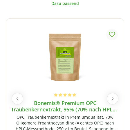
Produktgalerie überspringen
Durchschnittliche Bewertung von 5 von 5 Sternen
Bonemis® Premium OPC
Traubenkernextrakt, 95% (70% nach HPLC),
250 g im Beutel
OPC Traubenkernextrakt in Premiumqualität. 70%
Oligomere Proanthocyanidine (= echtes OPC) nach
HPLC-Messmethode, 250 g im Beutel. Schonend im