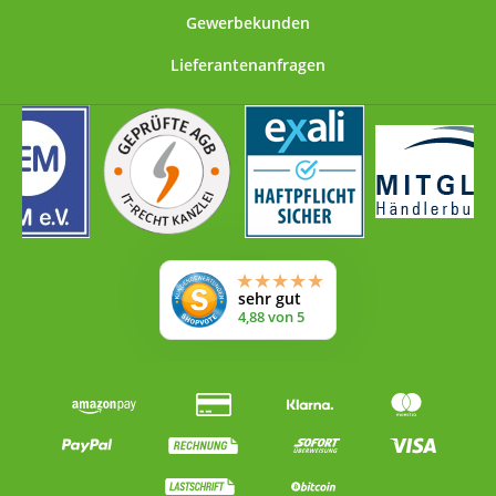
Kapseln teilweise deutlich weniger als 40% (ein
Gewerbekunden
typischer Durchschnittswert) an Oligomeren
Lieferantenanfragen
Proanthocyanidinen (OPC). Schuld daran ist manchmal
die ungeeignete UV-Messmethode, die auch unserem
Produkt deutlich über 95% OPC-Gehalt zuschreibt. Bei
Anwendung der zuverlässigeren HPLC-Messmethode
sind es dann rund 70%, ein Wert der weit über dem
Durchschnitt liegt (vergleichen Sie selbst!). Mit 70%
enthält Bonemis® OPC also weit über 50% mehr
"echtes" OPC als ein durchschnittliches Produkt. Dies
wirkt sich natürlich auch auf die erforderliche
Dosierung und damit den Geldbeutel aus. OPC
"Steckbrief": Oligomere Proanthocyanidine (auch OPC
genannt) sind natürliche, in Pflanzen vorkommende
Stoffe (sogenannte sekundäre Pflanzenstoffe), die zur
Gruppe der Flavanole gehören und den Polyphenolen
zuzuordnen sind. OPC kommt in sehr vielen Pflanzen
vor (vor allem aber in Traubenkernen) und ist daher
schon lange Zeit ein Bestandteil der menschlichen
Nahrung. Es dient Pflanzen im wesentlichen zum
Schutz vor UV-Strahlung, klimatischen Bedingungen
und Parasiten. OPC wurde 1948 von Jacques