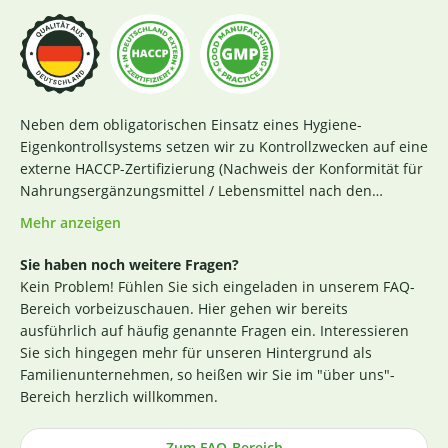
Neben dem obligatorischen Einsatz eines Hygiene-
Eigenkontrollsystems setzen wir zu Kontrollzwecken auf eine
externe HACCP-Zertifizierung (Nachweis der Konformität für
Nahrungsergänzungsmittel / Lebensmittel nach den
Richtlinien des Codex Alimentarius und der Verordnung EG
Mehr anzeigen
Nr. 852 / 2004 des Europäischen Parlaments). Das aktuelle
Zertifikat finden Sie
hier
. Darüber hinaus beginnt für uns
Sie haben noch weitere Fragen?
die Sicherstellung einer erstklassigen Produktqualität
Kein Problem! Fühlen Sie sich eingeladen in unserem FAQ-
bereits bei der strengen Durchleuchtung und Auswahl
Bereich vorbeizuschauen. Hier gehen wir bereits
unserer (Rohstoff-)Lieferanten. Die Produktion nach GMP-
ausführlich auf häufig genannte Fragen ein. Interessieren
Richtlinie ist hierbei ein wichtiges Kriterium. Losgelöst von
Sie sich hingegen mehr für unseren Hintergrund als
den Tests der Hersteller untersuchen wir zusätzlich, ohne
Familienunternehmen, so heißen wir Sie im "über uns"-
rechtlich dazu verpflichtet zu sein, einen Großteil der
Bereich herzlich willkommen.
Rohstoffe in unabhängigen Laboren in Deutschland und
weisen dies durch die Veröffentlichung entsprechender
Zum FAQ-Bereich