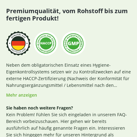
Premiumqualität, vom Rohstoff bis zum
fertigen Produkt!
Neben dem obligatorischen Einsatz eines Hygiene-
Eigenkontrollsystems setzen wir zu Kontrollzwecken auf eine
externe HACCP-Zertifizierung (Nachweis der Konformität für
Nahrungsergänzungsmittel / Lebensmittel nach den
Richtlinien des Codex Alimentarius und der Verordnung EG
Mehr anzeigen
Nr. 852 / 2004 des Europäischen Parlaments). Das aktuelle
Zertifikat finden Sie
hier
. Darüber hinaus beginnt für uns
Sie haben noch weitere Fragen?
die Sicherstellung einer erstklassigen Produktqualität
Kein Problem! Fühlen Sie sich eingeladen in unserem FAQ-
bereits bei der strengen Durchleuchtung und Auswahl
Bereich vorbeizuschauen. Hier gehen wir bereits
unserer (Rohstoff-)Lieferanten. Die Produktion nach GMP-
ausführlich auf häufig genannte Fragen ein. Interessieren
Richtlinie ist hierbei ein wichtiges Kriterium. Losgelöst von
Sie sich hingegen mehr für unseren Hintergrund als