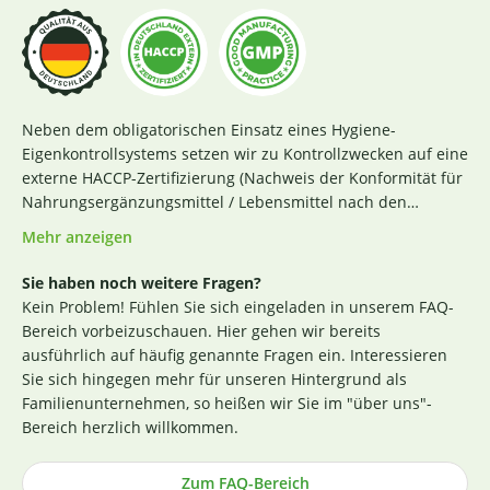
Neben dem obligatorischen Einsatz eines Hygiene-
Eigenkontrollsystems setzen wir zu Kontrollzwecken auf eine
externe HACCP-Zertifizierung (Nachweis der Konformität für
Nahrungsergänzungsmittel / Lebensmittel nach den
Richtlinien des Codex Alimentarius und der Verordnung EG
Mehr anzeigen
Nr. 852 / 2004 des Europäischen Parlaments). Das aktuelle
Zertifikat finden Sie
hier
. Darüber hinaus beginnt für uns
Sie haben noch weitere Fragen?
die Sicherstellung einer erstklassigen Produktqualität
Kein Problem! Fühlen Sie sich eingeladen in unserem FAQ-
bereits bei der strengen Durchleuchtung und Auswahl
Bereich vorbeizuschauen. Hier gehen wir bereits
unserer (Rohstoff-)Lieferanten. Die Produktion nach GMP-
ausführlich auf häufig genannte Fragen ein. Interessieren
Richtlinie ist hierbei ein wichtiges Kriterium. Losgelöst von
Sie sich hingegen mehr für unseren Hintergrund als
den Tests der Hersteller untersuchen wir zusätzlich, ohne
Familienunternehmen, so heißen wir Sie im "über uns"-
rechtlich dazu verpflichtet zu sein, einen Großteil der
Bereich herzlich willkommen.
Rohstoffe in unabhängigen Laboren in Deutschland und
weisen dies durch die Veröffentlichung entsprechender
Zum FAQ-Bereich