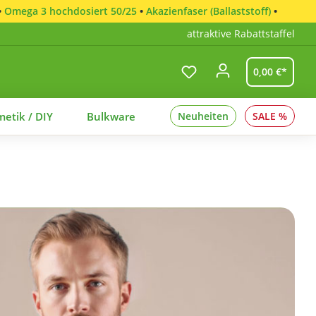
•
Omega 3 hochdosiert 50/25
•
Akazienfaser (Ballaststoff)
•
attraktive Rabattstaffel
0,00 €*
etik / DIY
Bulkware
Neuheiten
SALE %