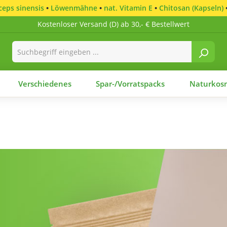
eps sinensis
•
Löwenmähne
•
nat. Vitamin E
•
Chitosan (Kapseln)
Kostenloser Versand (D) ab 30,- € Bestellwert
Verschiedenes
Spar-/Vorratspacks
Naturkosm