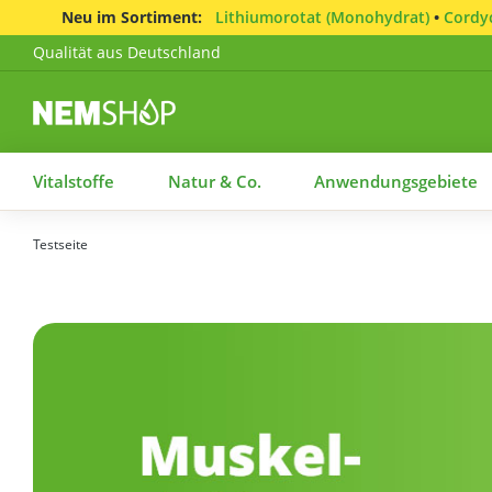
Neu im Sortiment:
Lithiumorotat (Monohydrat)
•
Cordyc
Qualität aus Deutschland
Vitalstoffe
Natur & Co.
Anwendungsgebiete
Testseite
Bildergalerie überspringen