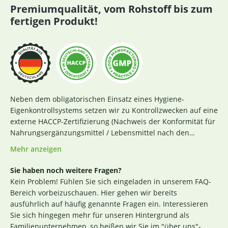
Premiumqualität, vom Rohstoff bis zum
fertigen Produkt!
Neben dem obligatorischen Einsatz eines Hygiene-
Eigenkontrollsystems setzen wir zu Kontrollzwecken auf eine
externe HACCP-Zertifizierung (Nachweis der Konformität für
Nahrungsergänzungsmittel / Lebensmittel nach den
Richtlinien des Codex Alimentarius und der Verordnung EG
Mehr anzeigen
Nr. 852 / 2004 des Europäischen Parlaments). Das aktuelle
Zertifikat finden Sie
hier
. Darüber hinaus beginnt für uns
Sie haben noch weitere Fragen?
die Sicherstellung einer erstklassigen Produktqualität
Kein Problem! Fühlen Sie sich eingeladen in unserem FAQ-
bereits bei der strengen Durchleuchtung und Auswahl
Bereich vorbeizuschauen. Hier gehen wir bereits
unserer (Rohstoff-)Lieferanten. Die Produktion nach GMP-
ausführlich auf häufig genannte Fragen ein. Interessieren
Richtlinie ist hierbei ein wichtiges Kriterium. Losgelöst von
Sie sich hingegen mehr für unseren Hintergrund als
den Tests der Hersteller untersuchen wir zusätzlich, ohne
Familienunternehmen, so heißen wir Sie im "über uns"-