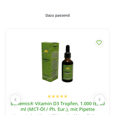
Produktgalerie überspringen
Durchschnittliche Bewertung von 5 von 5 Sternen
Bonemis® Vitamin D3 Tropfen, 1.000 IE, 50
ml (MCT-Öl / Ph. Eur.), mit Pipette