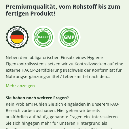
Premiumqualität, vom Rohstoff bis zum
fertigen Produkt!
Neben dem obligatorischen Einsatz eines Hygiene-
Eigenkontrollsystems setzen wir zu Kontrollzwecken auf eine
externe HACCP-Zertifizierung (Nachweis der Konformität für
Nahrungsergänzungsmittel / Lebensmittel nach den
Richtlinien des Codex Alimentarius und der Verordnung EG
Mehr anzeigen
Nr. 852 / 2004 des Europäischen Parlaments). Das aktuelle
Zertifikat finden Sie
hier
. Darüber hinaus beginnt für uns
Sie haben noch weitere Fragen?
die Sicherstellung einer erstklassigen Produktqualität
Kein Problem! Fühlen Sie sich eingeladen in unserem FAQ-
bereits bei der strengen Durchleuchtung und Auswahl
Bereich vorbeizuschauen. Hier gehen wir bereits
unserer (Rohstoff-)Lieferanten. Die Produktion nach GMP-
ausführlich auf häufig genannte Fragen ein. Interessieren
Richtlinie ist hierbei ein wichtiges Kriterium. Losgelöst von
Sie sich hingegen mehr für unseren Hintergrund als
den Tests der Hersteller untersuchen wir zusätzlich, ohne