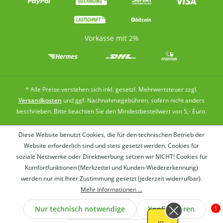
derzeit die folgenden gesundheitsbezogenen Aussagen
zu Vitamin D erlaubt: Vitamin D trägt zu einer
normalen Aufnahme/Verwertung von Calcium und
Vorkasse mit 2%
Phosphor bei Vitamin D trägt zu einem normalen
Calciumspiegel im Blut bei Vitamin D trägt zur
Erhaltung normaler Knochen bei Vitamin D trägt zur
Erhaltung einer normalen Muskelfunktion bei Vitamin
D trägt zur Erhaltung normaler Zähne bei Vitamin D
trägt zu einer normalen Funktion des Immunsystems
* Alle Preise verstehen sich inkl. gesetzl. Mehrwertsteuer zzgl.
bei Vitamin D hat eine Funktion bei der Zellteilung
Versandkosten
und ggf. Nachnahmegebühren, sofern nicht anders
beschrieben. Bitte beachten Sie den Mindestbestellwert von 5,- Euro.
Diese Website benutzt Cookies, die für den technischen Betrieb der
Website erforderlich sind und stets gesetzt werden. Cookies für
soziale Netzwerke oder Direktwerbung setzen wir NICHT! Cookies für
Komfortfunktionen (Merkzettel und Kunden-Wiedererkennung)
werden nur mit Ihrer Zustimmung gesetzt (jederzeit widerrufbar).
Wer
Mehr Informationen ...
Nur technisch notwendige
Konfigurieren
1
Haben