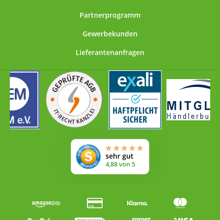
Vitamin D3). Das Endprodukt ist dadurch zwar nicht
vegan (sondern vegetarisch), kommt aber ohne die bei
Partnerprogramm
der Gewinnung von Vitamin D2 aus Flechten oder
Pilzen erforderliche enzymatische Behandlung aus,
Gewerbekunden
durch die Vitamin D2 in Vitamin D3 umgewandelt wird.
Lieferantenanfragen
Die DGE (Deutsche Gesellschaft für Ernährung e.V.)
vertrat bereits in einer Veröffentlichung aus dem Jahr
2012 die Ansicht, dass die Zufuhr von Vitamin D über
die Ernährung mit den üblichen Lebensmitteln nicht
ausreicht, um den Schätzwert für eine angemessene
Zufuhr bei fehlender endogener Synthese (Produktion
im Körper) zu erreichen (25-Hydroxyvitamin-D-
Serumkonzentration in Höhe von mindestens 50
nmol/l). In einigen Ländern werden bestimmte
Nahrungsmittel wohl aus diesem Grund mit Vitamin D
angereichert. Laut DGE müsste eine Differenz zum
Schätzwert daher über die endogene Synthese
und/oder über die Einnahme eines Vitamin-D-
Präparats gedeckt werden. Allerdings könnte mit einer
häufigen Sonnenbestrahlung ein entsprechender Wert
auch ohne die Einnahme eines Vitamin-D-Präparats
erreicht werden. Entsprechend der Verordnung (EG)
Nr. 1924/2006 ("Health-Claims-Verordnung") sind uns