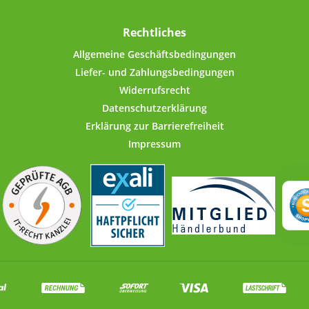
ögen,
Deckel 
e 1 kg
l
Rechtliches
bzw.
Kraftans
en (z.B.
schlie
Allgemeine Geschäftsbedingungen
tonit,
Rand mit
Liefer- und Zahlungsbedingungen
.).Der
freier 
Widerrufsrecht
 Gewinde
Inn
Datenschutzerklärung
ne
luftdich
ffnen und
der l
Erklärung zur Barrierefreiheit
erollte
Dichtu
Impressum
zter PVC-
verloren
 Deckel-
sind sel
 für
im Lief
uss. Dank
echten
Daten:
n Aroma
Nock
chriftung
Elekt
Etiketten
Längs
thalten.
Fassu
m
elechte
Nocke
e aus
Decke