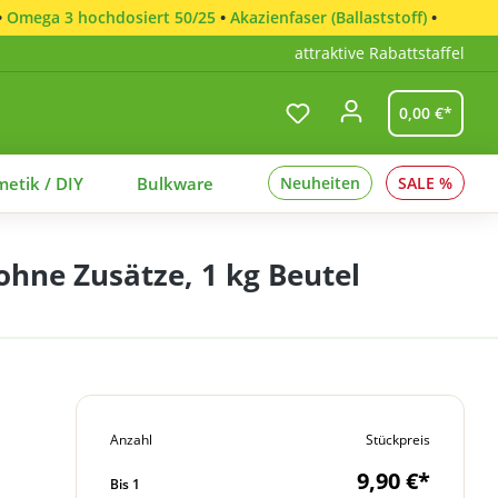
•
Omega 3 hochdosiert 50/25
•
Akazienfaser (Ballaststoff)
•
attraktive Rabattstaffel
0,00 €*
etik / DIY
Bulkware
Neuheiten
SALE %
ohne Zusätze, 1 kg Beutel
Anzahl
Stückpreis
9,90 €*
Bis
1