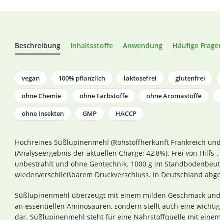
Beschreibung
Inhaltsstoffe
Anwendung
Häufige Frage
vegan
100% pflanzlich
laktosefrei
glutenfrei
ohne Chemie
ohne Farbstoffe
ohne Aromastoffe
ohne Insekten
GMP
HACCP
Hochreines Süßlupinenmehl (Rohstoffherkunft Frankreich und
(Analyseergebnis der aktuellen Charge: 42,8%). Frei von Hilfs-,
unbestrahlt und ohne Gentechnik. 1000 g im Standbodenbeutel
wiederverschließbarem Druckverschluss. In Deutschland abgef
Süßlupinenmehl überzeugt mit einem milden Geschmack und ist
an essentiellen Aminosäuren, sondern stellt auch eine wichti
dar. Süßlupinenmehl steht für eine Nährstoffquelle mit einem 