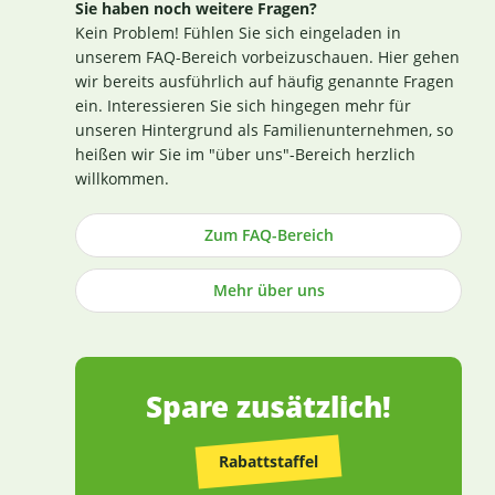
Sie haben noch weitere Fragen?
Zertifikat finden Sie
hier
. Darüber hinaus beginnt
Kein Problem! Fühlen Sie sich eingeladen in
für uns die Sicherstellung einer erstklassigen
unserem FAQ-Bereich vorbeizuschauen. Hier gehen
Produktqualität bereits bei der strengen
wir bereits ausführlich auf häufig genannte Fragen
Durchleuchtung und Auswahl unserer
ein. Interessieren Sie sich hingegen mehr für
(Rohstoff-)Lieferanten. Die Produktion nach GMP-
unseren Hintergrund als Familienunternehmen, so
Richtlinie ist hierbei ein wichtiges Kriterium.
heißen wir Sie im "über uns"-Bereich herzlich
Losgelöst von den Tests der Hersteller untersuchen
willkommen.
wir zusätzlich, ohne rechtlich dazu verpflichtet zu
sein, einen Großteil der Rohstoffe in unabhängigen
Zum FAQ-Bereich
Laboren in Deutschland und weisen dies durch die
Veröffentlichung entsprechender Zertifikate nach
Mehr über uns
(im Regelfall direkt an der Produktbeschreibung).
Die Herstellung von Kapseln und Tabletten sowie
die Abfüllung praktisch aller Produkte erfolgt in
Deutschland (die wenigen Ausnahmen sind
entsprechend gekennzeichnet).
Spare zusätzlich!
Rabattstaffel