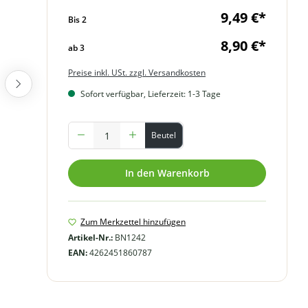
9,49 €*
Bis
2
8,90 €*
ab
3
Preise inkl. USt. zzgl. Versandkosten
Sofort verfügbar, Lieferzeit: 1-3 Tage
Produkt Anzahl: Gib den gewünschten Wert ein oder benutze
Beutel
In den Warenkorb
Zum Merkzettel hinzufügen
Artikel-Nr.:
BN1242
EAN:
4262451860787