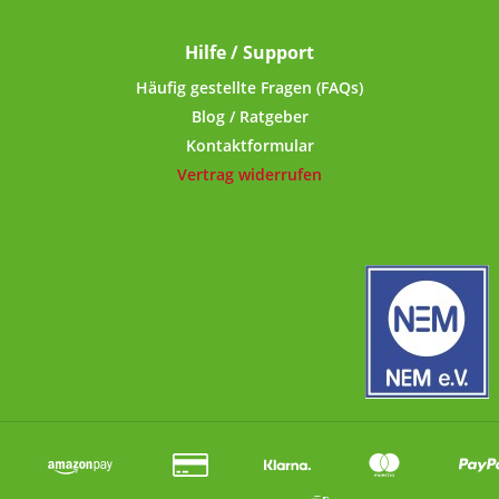
Deckel mit kurzem Gewinde
ml Fassungsverm
lässt sich ohne
optimal für unser
Hilfe / Support
Kraftanstrengung öffnen und
Nachfüllbeutel 
schließen. Der umgerollte
Verpackungseinheit
Häufig gestellte Fragen (FAQs)
Rand mit eingespritzter PVC-
MSM, Zeolith/Ben
Blog / Ratgeber
freier Dichtung im Deckel-
Aminosäuren usw
Kontaktformular
Innenrand sorgt für
Deckel mit kurzem
Vertrag widerrufen
luftdichten Verschluss. Dank
lässt sich oh
der lebensmittelechten
Kraftanstrengung ö
Dichtung geht kein Aroma
schließen. Der umg
verloren.Für die Beschriftung
Rand mit eingesprit
sind selbstklebende Etiketten
freier Dichtung im
im Lieferumfang enthalten.
Innenrand sorgt
Technische
luftdichten Verschl
Daten:Lebensmittelechte
der lebensmittel
Nockendeckeldose aus
Dichtung geht kei
Elektrolyt-Weissblech,
verloren.Für die Bes
Längsnaht geschweisst
sind selbstklebende 
Fassungsvermögen: 750
im Lieferumfang en
mlVerschluss:
Technische
Nockendrehverschluss,
Daten:Lebensmitt
Deckel mit nach innen
Nockendeckeldos