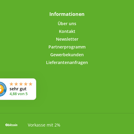
mit kurzem Gewinde
ässt sich ohne
Informationen
trengung öffnen und
ßen. Der umgerollte
Über uns
 eingespritzter PVC-
Kontakt
Dichtung im Deckel-
Newsletter
enrand sorgt für
Partnerprogramm
ten Verschluss. Dank
ebensmittelechten
Gewerbekunden
ng geht kein Aroma
Lieferantenanfragen
.Für die Beschriftung
bstklebende Etiketten
erumfang enthalten.
Technische
Lebensmittelechte
endeckeldose aus
rolyt-Weissblech,
naht geschweisst
ngsvermögen: 500
lVerschluss:
ndrehverschluss,
Vorkasse mit 2%
l mit nach innen