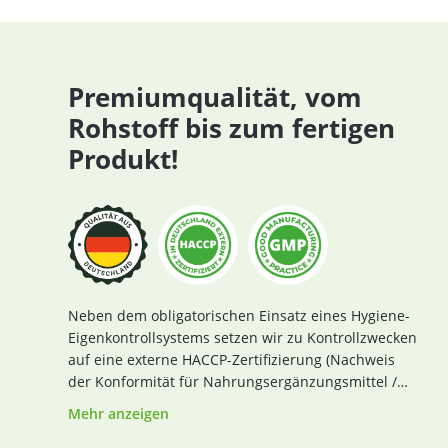
Premiumqualität, vom
Rohstoff bis zum fertigen
Produkt!
Neben dem obligatorischen Einsatz eines Hygiene-
Eigenkontrollsystems setzen wir zu Kontrollzwecken
auf eine externe HACCP-Zertifizierung (Nachweis
der Konformität für Nahrungsergänzungsmittel /
Lebensmittel nach den Richtlinien des Codex
Mehr anzeigen
Alimentarius und der Verordnung EG Nr. 852 / 2004
des Europäischen Parlaments). Das aktuelle