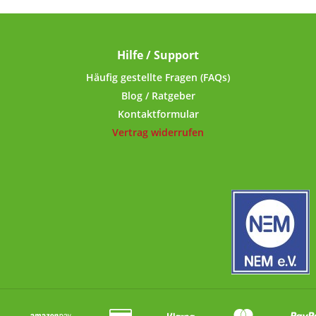
Lebensmittel wie Kaffee, Tee,
Lebensmittel wie Kaf
Mehl, Zucker, Reis usw.!Der
Mehl, Zucker, Reis u
Deckel mit kurzem Gewinde
ml Fassungsverm
lässt sich ohne
optimal für unser
Hilfe / Support
Kraftanstrengung öffnen und
Nachfüllbeutel 
schließen. Der umgerollte
Verpackungseinheit
Häufig gestellte Fragen (FAQs)
Rand mit eingespritzter PVC-
MSM, Zeolith/Ben
Blog / Ratgeber
freier Dichtung im Deckel-
Aminosäuren usw
Kontaktformular
Innenrand sorgt für
Deckel mit kurzem
Vertrag widerrufen
luftdichten Verschluss. Dank
lässt sich oh
der lebensmittelechten
Kraftanstrengung ö
Dichtung geht kein Aroma
schließen. Der umg
verloren.Für die Beschriftung
Rand mit eingesprit
sind selbstklebende Etiketten
freier Dichtung im
im Lieferumfang enthalten.
Innenrand sorgt
Technische
luftdichten Verschl
Daten:Lebensmittelechte
der lebensmittel
Nockendeckeldose aus
Dichtung geht kei
Elektrolyt-Weissblech,
verloren.Für die Bes
Längsnaht geschweisst
sind selbstklebende 
Fassungsvermögen: 750
im Lieferumfang en
mlVerschluss:
Technische