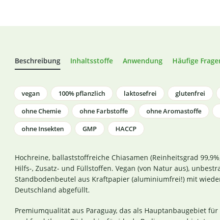
Beschreibung
Inhaltsstoffe
Anwendung
Häufige Frage
vegan
100% pflanzlich
laktosefrei
glutenfrei
ohne Chemie
ohne Farbstoffe
ohne Aromastoffe
ohne Insekten
GMP
HACCP
Hochreine, ballaststoffreiche Chiasamen (Reinheitsgrad 99,9%,
Hilfs-, Zusatz- und Füllstoffen. Vegan (von Natur aus), unbes
Standbodenbeutel aus Kraftpapier (aluminiumfrei!) mit wiede
Deutschland abgefüllt.
Premiumqualität aus Paraguay, das als Hauptanbaugebiet fü