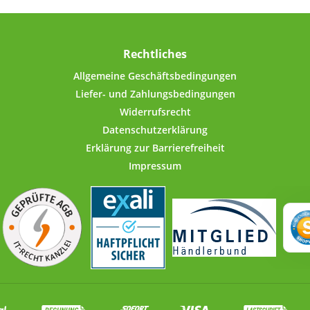
fee, Tee,
Richtlinie.
Lebensmi
sw.! 1300
Mehl, Z
ögen,
Deckel 
e 1 kg
l
Rechtliches
bzw.
Kraftans
en (z.B.
schlie
Allgemeine Geschäftsbedingungen
tonit,
Rand mit
Liefer- und Zahlungsbedingungen
.).Der
freier 
Widerrufsrecht
 Gewinde
Inn
Datenschutzerklärung
ne
luftdich
ffnen und
der l
Erklärung zur Barrierefreiheit
erollte
Dichtu
Impressum
zter PVC-
verloren
 Deckel-
sind sel
 für
im Lief
uss. Dank
echten
Daten:
n Aroma
Nock
chriftung
Elekt
Etiketten
Längs
thalten.
Fassu
m