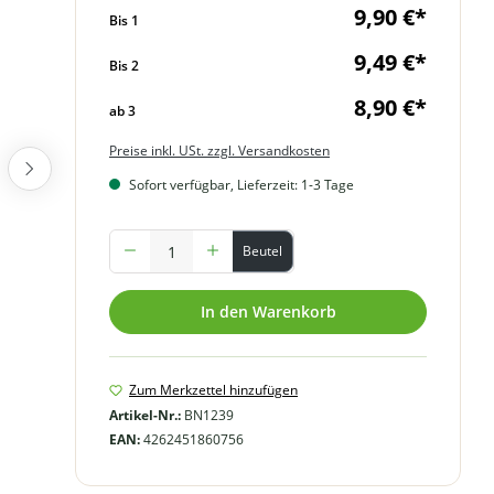
9,90 €*
Bis
1
9,49 €*
Bis
2
8,90 €*
ab
3
Preise inkl. USt. zzgl. Versandkosten
Sofort verfügbar, Lieferzeit: 1-3 Tage
Produkt Anzahl: Gib den gewünschten Wert ein oder benutze
Beutel
In den Warenkorb
Zum Merkzettel hinzufügen
Artikel-Nr.:
BN1239
EAN:
4262451860756