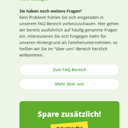
Alimentarius und der Verordnung EG Nr. 852 / 2004
des Europäischen Parlaments). Das aktuelle
Sie haben noch weitere Fragen?
Zertifikat finden Sie
hier
. Darüber hinaus beginnt
Kein Problem! Fühlen Sie sich eingeladen in
für uns die Sicherstellung einer erstklassigen
unserem FAQ-Bereich vorbeizuschauen. Hier gehen
Produktqualität bereits bei der strengen
wir bereits ausführlich auf häufig genannte Fragen
Durchleuchtung und Auswahl unserer
ein. Interessieren Sie sich hingegen mehr für
(Rohstoff-)Lieferanten. Die Produktion nach GMP-
unseren Hintergrund als Familienunternehmen, so
Richtlinie ist hierbei ein wichtiges Kriterium.
heißen wir Sie im "über uns"-Bereich herzlich
Losgelöst von den Tests der Hersteller untersuchen
willkommen.
wir zusätzlich, ohne rechtlich dazu verpflichtet zu
sein, einen Großteil der Rohstoffe in unabhängigen
Zum FAQ-Bereich
Laboren in Deutschland und weisen dies durch die
Veröffentlichung entsprechender Zertifikate nach
Mehr über uns
(im Regelfall direkt an der Produktbeschreibung).
Die Herstellung von Kapseln und Tabletten sowie
die Abfüllung praktisch aller Produkte erfolgt in
Deutschland (die wenigen Ausnahmen sind
entsprechend gekennzeichnet).
Spare zusätzlich!