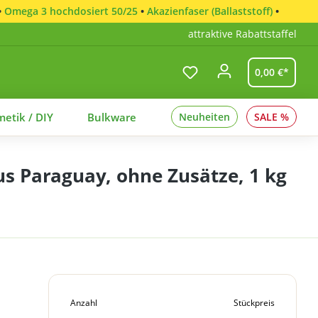
•
Omega 3 hochdosiert 50/25
•
Akazienfaser (Ballaststoff)
•
attraktive Rabattstaffel
0,00 €*
etik / DIY
Bulkware
Neuheiten
SALE %
s Paraguay, ohne Zusätze, 1 kg
Anzahl
Stückpreis