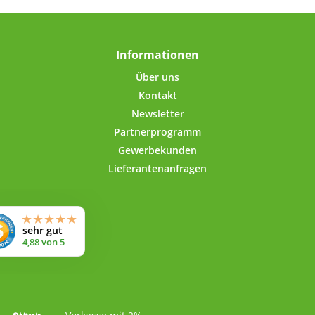
ttel wie Kaffee, Tee,
Richtlinie.
ucker, Reis usw.!Der
mit kurzem Gewinde
ässt sich ohne
Informationen
trengung öffnen und
ßen. Der umgerollte
Über uns
 eingespritzter PVC-
Kontakt
Dichtung im Deckel-
Newsletter
enrand sorgt für
Partnerprogramm
ten Verschluss. Dank
ebensmittelechten
Gewerbekunden
ng geht kein Aroma
Lieferantenanfragen
.Für die Beschriftung
bstklebende Etiketten
erumfang enthalten.
Technische
Lebensmittelechte
endeckeldose aus
rolyt-Weissblech,
naht geschweisst
ngsvermögen: 500
lVerschluss: