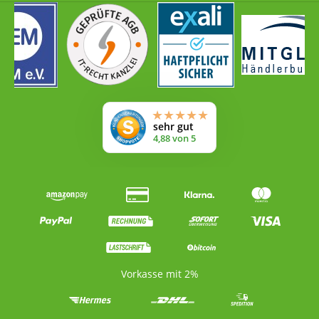
niedermolekulares Hyaluron (manchmal auch als
Oligohyaluronsäure bezeichnet) ist sehr kostspielig
und in Cremes, Gels und Sera meistens nur in einer
sehr geringen Menge (typische Dosierung 1%)
enthalten. Meistens dann auch nur in Kombinationen
mit mittel- und hochmolekularer Hyaluronsäure. Ein
solches Produkt wird allgemein als "gut" bewertet, was
möglicherweise darauf zurückzuführen ist, dass
Studien die Wirksamkeit von niedermolekularer
Hyaluronsäure bereits bei Konzentrationen von 0,1 bis
0,3% belegen. Für fachlich Interessierte: T. Pavicic, G.
Gauglitz, P. Lersch, K. Schwach-Abdellaoui, B. Malle, H.
Chr. Korting, M. Farwick (2011). Efficacy of cream-based
novel formulations of hyaluronic acid of different
molecular weights in anti-wrinkle treatment. Tipp: Die
bei uns mitgelieferte Menge an Hyaluron reicht aus,
um mit dem ebenfalls mitgelieferten Aloe Vera ca. 200
ml eines 5 (!) prozentigen Hyaluron-Gels anzurühren!
Sie können natürlich selber bestimmen, welche
Vorkasse mit 2%
Rohstoffe (Hyaluron, Edelkollagen) enthalten, und wie
hoch ihre Konzentration sein soll. Zudem haben Sie
Gewissheit, dass keine kritischen, künstlichen Stoffe
enthalten sind (Sie haben es selber in der Hand!). Aloe