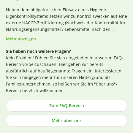
Neben dem obligatorischen Einsatz eines Hygiene-
Eigenkontrollsystems setzen wir zu Kontrollzwecken auf eine
externe HACCP-Zertifizierung (Nachweis der Konformität für
Nahrungsergänzungsmittel / Lebensmittel nach den
Richtlinien des Codex Alimentarius und der Verordnung EG
Mehr anzeigen
Nr. 852 / 2004 des Europäischen Parlaments). Das aktuelle
Zertifikat finden Sie
hier
. Darüber hinaus beginnt für uns
Sie haben noch weitere Fragen?
die Sicherstellung einer erstklassigen Produktqualität
Kein Problem! Fühlen Sie sich eingeladen in unserem FAQ-
bereits bei der strengen Durchleuchtung und Auswahl
Bereich vorbeizuschauen. Hier gehen wir bereits
unserer (Rohstoff-)Lieferanten. Die Produktion nach GMP-
ausführlich auf häufig genannte Fragen ein. Interessieren
Richtlinie ist hierbei ein wichtiges Kriterium. Losgelöst von
Sie sich hingegen mehr für unseren Hintergrund als
den Tests der Hersteller untersuchen wir zusätzlich, ohne
Familienunternehmen, so heißen wir Sie im "über uns"-
rechtlich dazu verpflichtet zu sein, einen Großteil der
Bereich herzlich willkommen.
Rohstoffe in unabhängigen Laboren in Deutschland und
weisen dies durch die Veröffentlichung entsprechender
Zum FAQ-Bereich
Zertifikate nach (im Regelfall direkt an der
Produktbeschreibung). Die Herstellung von Kapseln und
Mehr über uns
Tabletten sowie die Abfüllung praktisch aller Produkte
erfolgt in Deutschland (die wenigen Ausnahmen sind