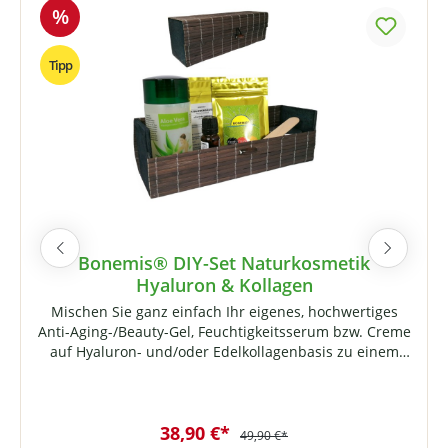
%
Tipp
Bonemis® DIY-Set Naturkosmetik
Hyaluron & Kollagen
Mischen Sie ganz einfach Ihr eigenes, hochwertiges
Anti-Aging-/Beauty-Gel, Feuchtigkeitsserum bzw. Creme
auf Hyaluron- und/oder Edelkollagenbasis zu einem
Bruchteil der Kosten so mancher Markenprodukte!Das
Besondere sind die mitgelieferten Rohstoffe auf ultra-
niedermolekularer Basis. Zum besseren Verständnis:
38,90 €*
Die meisten Cremes auf Hyaluronbasis enthalten
49,90 €*