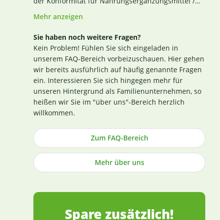
der Konformität für Nahrungsergänzungsmittel /
Lebensmittel nach den Richtlinien des Codex
Mehr anzeigen
Alimentarius und der Verordnung EG Nr. 852 / 2004
des Europäischen Parlaments). Das aktuelle
Sie haben noch weitere Fragen?
Zertifikat finden Sie
hier
. Darüber hinaus beginnt
Kein Problem! Fühlen Sie sich eingeladen in
für uns die Sicherstellung einer erstklassigen
unserem FAQ-Bereich vorbeizuschauen. Hier gehen
Produktqualität bereits bei der strengen
wir bereits ausführlich auf häufig genannte Fragen
Durchleuchtung und Auswahl unserer
ein. Interessieren Sie sich hingegen mehr für
(Rohstoff-)Lieferanten. Die Produktion nach GMP-
unseren Hintergrund als Familienunternehmen, so
Richtlinie ist hierbei ein wichtiges Kriterium.
heißen wir Sie im "über uns"-Bereich herzlich
Losgelöst von den Tests der Hersteller untersuchen
willkommen.
wir zusätzlich, ohne rechtlich dazu verpflichtet zu
sein, einen Großteil der Rohstoffe in unabhängigen
Zum FAQ-Bereich
Laboren in Deutschland und weisen dies durch die
Veröffentlichung entsprechender Zertifikate nach
Mehr über uns
(im Regelfall direkt an der Produktbeschreibung).
Die Herstellung von Kapseln und Tabletten sowie
die Abfüllung praktisch aller Produkte erfolgt in
Deutschland (die wenigen Ausnahmen sind
entsprechend gekennzeichnet).
Spare zusätzlich!