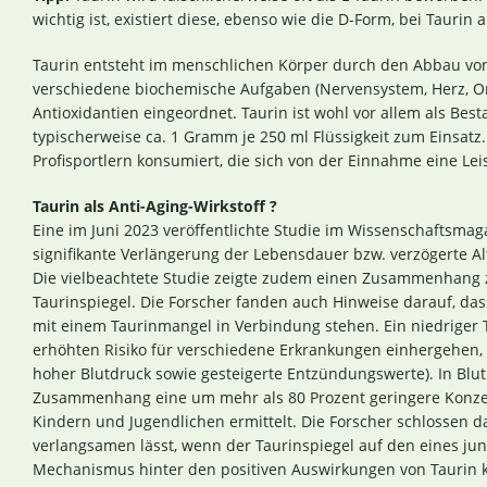
wichtig ist, existiert diese, ebenso wie die D-Form, bei Taurin
Taurin entsteht im menschlichen Körper durch den Abbau vo
verschiedene biochemische Aufgaben (Nervensystem, Herz, Or
Antioxidantien eingeordnet. Taurin ist wohl vor allem als Bes
typischerweise ca. 1 Gramm je 250 ml Flüssigkeit zum Einsatz.
Profisportlern konsumiert, die sich von der Einnahme eine Le
Taurin als Anti-Aging-Wirkstoff ?
Eine im Juni 2023 veröffentlichte Studie im Wissenschaftsmaga
signifikante Verlängerung der Lebensdauer bzw. verzögerte 
Die vielbeachtete Studie zeigte zudem einen Zusammenhang
Taurinspiegel. Die Forscher fanden auch Hinweise darauf, d
mit einem Taurinmangel in Verbindung stehen. Ein niedriger 
erhöhten Risiko für verschiedene Erkrankungen einhergehen, di
hoher Blutdruck sowie gesteigerte Entzündungswerte). In Blu
Zusammenhang eine um mehr als 80 Prozent geringere Konzent
Kindern und Jugendlichen ermittelt. Die Forscher schlossen d
verlangsamen lässt, wenn der Taurinspiegel auf den eines 
Mechanismus hinter den positiven Auswirkungen von Taurin k