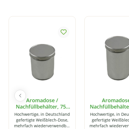
Produktgalerie überspringen
Aromadose /
Aromadose
Nachfüllbehälter, 750
Nachfüllbehälte
ml, aus hochwertigem
ml, aus hochwe
Hochwertige, in Deutschland
Hochwertige, in De
Weißblech, mit
Weißblech, 
gefertigte Weißblech-Dose,
gefertigte Weißble
Schraubverschluss
Schraubversc
mehrfach wiederverwendbar
mehrfach wiederve