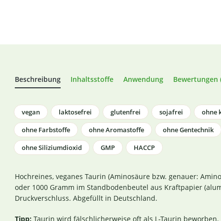
Beschreibung
Inhaltsstoffe
Anwendung
Bewertungen (
vegan
laktosefrei
glutenfrei
sojafrei
ohne k
ohne Farbstoffe
ohne Aromastoffe
ohne Gentechnik
ohne Siliziumdioxid
GMP
HACCP
Hochreines, veganes Taurin (Aminosäure bzw. genauer: Amino
oder 1000 Gramm im Standbodenbeutel aus Kraftpapier (alum
Druckverschluss. Abgefüllt in Deutschland.
Tipp:
Taurin wird fälschlicherweise oft als L-Taurin beworben