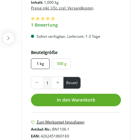
Inhalt:
1,000 kg
Preise inkl. USt. zzgl. Versandkosten
Durchschnittliche Bewertung von 5 von 5 Sternen
1 Bewertung
Sofort verfügbar, Lieferzeit: 1-3 Tage
auswählen
Beutelgröße
1 kg
500 g
Produkt Anzahl: Gib den gewünschten Wert ein oder benutze
Beutel
In den Warenkorb
Zum Merkzettel hinzufügen
Artikel-Nr.:
BN1106.1
EAN:
4262451860169