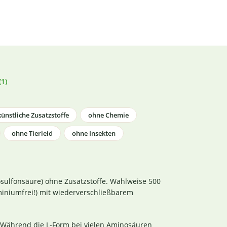
1)
ünstliche Zusatzstoffe
ohne Chemie
ohne Tierleid
ohne Insekten
sulfonsäure) ohne Zusatzstoffe. Wahlweise 500
iniumfrei!) mit wiederverschließbarem
. Während die L-Form bei vielen Aminosäuren