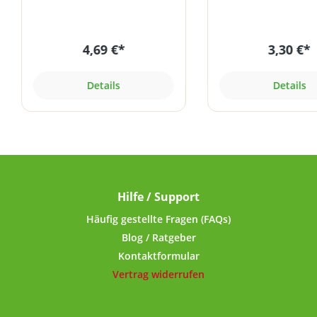
und zu 100% recyclefähig.Die
und zu 100% recycle
perfekte Möglichkeit für die
perfekte Möglichkei
trockene, licht- und
trockene, licht
4,69 €*
3,30 €*
luftdichte Aufbewahrung von
luftdichte Aufbewa
Nahrungsergänzungsmitteln
Nahrungsergänzung
(Pulver, Extrakte,
(Pulver, Extrak
Details
Details
Aminosäuren, Whey-
Aminosäuren, W
Proteinpulver etc.). Die Dose
Proteinpulver etc.).
eignet sich aber auch ideal
eignet sich aber au
zur Aufbewahrung trockener
zur Aufbewahrung t
Lebensmittel wie Kaffee, Tee,
Lebensmittel wie Kaf
Mehl, Zucker, Reis usw.!Der
Mehl, Zucker, Reis u
Deckel mit kurzem Gewinde
ml Fassungsverm
lässt sich ohne
optimal für unser
Hilfe / Support
Kraftanstrengung öffnen und
Nachfüllbeutel 
schließen. Der umgerollte
Verpackungseinheit
Häufig gestellte Fragen (FAQs)
Rand mit eingespritzter PVC-
MSM, Zeolith/Ben
Blog / Ratgeber
freier Dichtung im Deckel-
Aminosäuren usw
Kontaktformular
Innenrand sorgt für
Deckel mit kurzem
Vertrag widerrufen
luftdichten Verschluss. Dank
lässt sich oh
der lebensmittelechten
Kraftanstrengung ö
Dichtung geht kein Aroma
schließen. Der umg