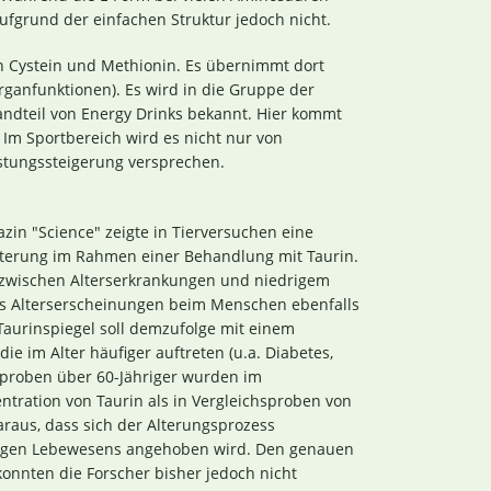
 aufgrund der einfachen Struktur jedoch nicht.
n Cystein und Methionin. Es übernimmt dort
ganfunktionen). Es wird in die Gruppe der
tandteil von Energy Drinks bekannt. Hier kommt
 Im Sportbereich wird es nicht nur von
istungssteigerung versprechen.
zin "Science" zeigte in Tierversuchen eine
Alterung im Rahmen einer Behandlung mit Taurin.
 zwischen Alterserkrankungen und niedrigem
ass Alterserscheinungen beim Menschen ebenfalls
Taurinspiegel soll demzufolge mit einem
e im Alter häufiger auftreten (u.a. Diabetes,
tproben über 60-Jähriger wurden im
ration von Taurin als in Vergleichsproben von
araus, dass sich der Alterungsprozess
jungen Lebewesens angehoben wird. Den genauen
onnten die Forscher bisher jedoch nicht