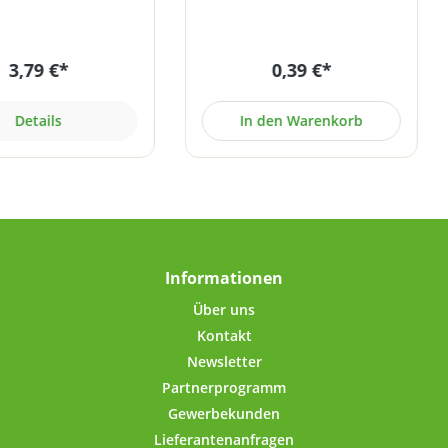
00% recyclefähig.Die
Flüssigkeiten. Der
 Möglichkeit für die
Dosierlöffel ist beidseitig
kene, licht- und
verwendbar. Eine Seite fasst
3,79 €*
0,39 €*
te Aufbewahrung von
1 ml, die andere Seite 2 ml.
sergänzungsmitteln
Material: PE Farbe: weiß
ulver, Extrakte,
Hergestellt unter
Details
In den Warenkorb
nosäuren, Whey-
Reinraumbedingungen und
ulver etc.). Die Dose
Einhaltung aller
sich aber auch ideal
pharmazeutischen Vorgaben
bewahrung trockener
entsprechend der GMP-
ttel wie Kaffee, Tee,
Richtlinie.
ucker, Reis usw.!Der
mit kurzem Gewinde
ässt sich ohne
Informationen
trengung öffnen und
ßen. Der umgerollte
Über uns
 eingespritzter PVC-
Kontakt
Dichtung im Deckel-
Newsletter
enrand sorgt für
Partnerprogramm
ten Verschluss. Dank
ebensmittelechten
Gewerbekunden
ng geht kein Aroma
Lieferantenanfragen