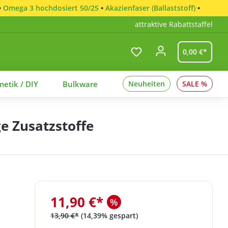
•
Omega 3 hochdosiert 50/25
•
Akazienfaser (Ballaststoff)
•
attraktive Rabattstaffel
0,00 €*
etik / DIY
Bulkware
Neuheiten
SALE %
e Zusatzstoffe
11,90 €*
%
13,90 €*
(14,39% gespart)