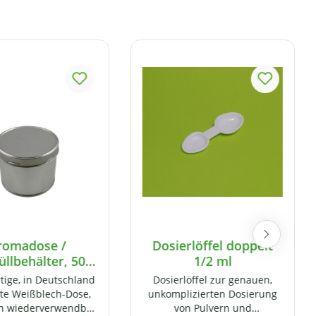
romadose /
Dosierlöffel doppelt
llbehälter, 500
1/2 ml
us hochwertigem
ige, in Deutschland
Dosierlöffel zur genauen,
ißblech, mit
gte Weißblech-Dose,
unkomplizierten Dosierung
aubverschluss
h wiederverwendbar
von Pulvern und