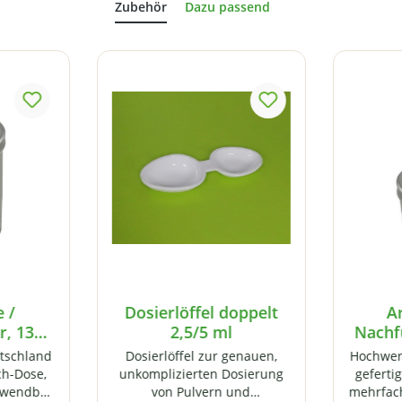
 /
Dosierlöffel doppelt
A
r, 1300
2,5/5 ml
Nachfü
rtigem
ml, a
utschland
Dosierlöffel zur genauen,
Hochwert
mit
We
ch-Dose,
unkomplizierten Dosierung
geferti
hluss
Schr
rwendbar
von Pulvern und
mehrfac