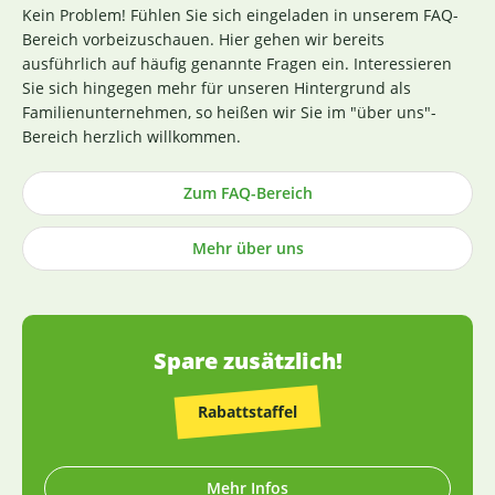
die Sicherstellung einer erstklassigen Produktqualität
Kein Problem! Fühlen Sie sich eingeladen in unserem FAQ-
bereits bei der strengen Durchleuchtung und Auswahl
Bereich vorbeizuschauen. Hier gehen wir bereits
unserer (Rohstoff-)Lieferanten. Die Produktion nach GMP-
ausführlich auf häufig genannte Fragen ein. Interessieren
Richtlinie ist hierbei ein wichtiges Kriterium. Losgelöst von
Sie sich hingegen mehr für unseren Hintergrund als
den Tests der Hersteller untersuchen wir zusätzlich, ohne
Familienunternehmen, so heißen wir Sie im "über uns"-
rechtlich dazu verpflichtet zu sein, einen Großteil der
Bereich herzlich willkommen.
Rohstoffe in unabhängigen Laboren in Deutschland und
weisen dies durch die Veröffentlichung entsprechender
Zum FAQ-Bereich
Zertifikate nach (im Regelfall direkt an der
Produktbeschreibung). Die Herstellung von Kapseln und
Mehr über uns
Tabletten sowie die Abfüllung praktisch aller Produkte
erfolgt in Deutschland (die wenigen Ausnahmen sind
entsprechend gekennzeichnet).
Spare zusätzlich!
Rabattstaffel
Mehr Infos