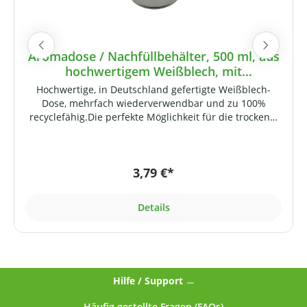
Aromadose / Nachfüllbehälter, 500 ml, aus
hochwertigem Weißblech, mit
Schraubverschluss
Hochwertige, in Deutschland gefertigte Weißblech-
Dose, mehrfach wiederverwendbar und zu 100%
recyclefähig.Die perfekte Möglichkeit für die trockene,
licht- und luftdichte Aufbewahrung von
Nahrungsergänzungsmitteln (Pulver, Extrakte,
Aminosäuren, Whey-Proteinpulver etc.). Die Dose
3,79 €*
eignet sich aber auch ideal zur Aufbewahrung
trockener Lebensmittel wie Kaffee, Tee, Mehl, Zucker,
Reis usw.!Der Deckel mit kurzem Gewinde lässt sich
Details
ohne Kraftanstrengung öffnen und schließen. Der
umgerollte Rand mit eingespritzter PVC-freier Dichtung
im Deckel-Innenrand sorgt für luftdichten Verschluss.
Dank der lebensmittelechten Dichtung geht kein Aroma
verloren.Für die Beschriftung sind selbstklebende
Hilfe / Support
Etiketten im Lieferumfang enthalten. Technische
Daten:Lebensmittelechte Nockendeckeldose aus
Häufig gestellte Fragen (FAQs)