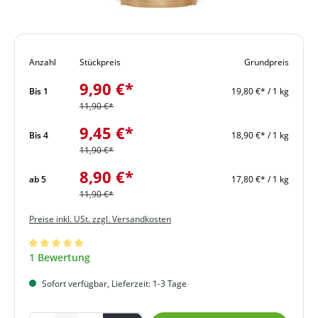
Anzahl
Stückpreis
Grundpreis
9,90 €*
Bis
1
19,80 €* / 1 kg
11,90 €*
9,45 €*
Bis
4
18,90 €* / 1 kg
11,90 €*
8,90 €*
ab
5
17,80 €* / 1 kg
11,90 €*
Preise inkl. USt. zzgl. Versandkosten
Durchschnittliche Bewertung von 5 von 5 Sternen
1 Bewertung
Sofort verfügbar, Lieferzeit: 1-3 Tage