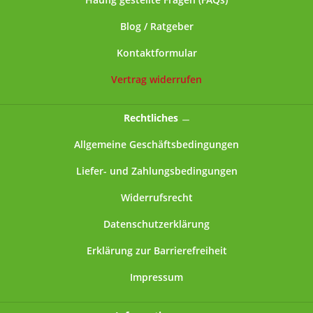
Elektrolyt-Weissblech, Längsnaht geschweisst
Fassungsvermögen: 500 mlVerschluss:
Blog / Ratgeber
Nockendrehverschluss, Deckel mit nach innen
geprägten Nocken, umgerollten Rand, eingespritzter
Kontaktformular
PVC-freier Compounddichtung im Deckel-
InnenrandGrundform: rundHöhe: ca. 77
Vertrag widerrufen
mmDurchmesser: ca. 99 mmGewicht: ca. 84 g
Rechtliches
Allgemeine Geschäftsbedingungen
Liefer- und Zahlungsbedingungen
Widerrufsrecht
Datenschutzerklärung
Erklärung zur Barrierefreiheit
Impressum