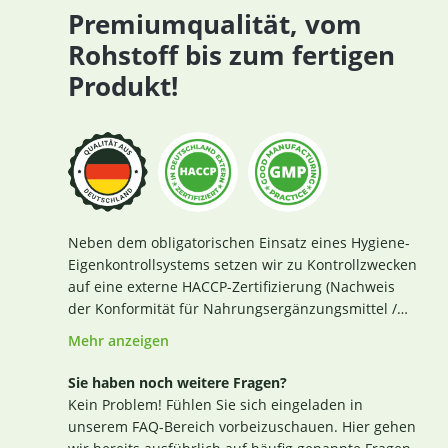
Premiumqualität, vom
Rohstoff bis zum fertigen
Produkt!
Neben dem obligatorischen Einsatz eines Hygiene-
Eigenkontrollsystems setzen wir zu Kontrollzwecken
auf eine externe HACCP-Zertifizierung (Nachweis
der Konformität für Nahrungsergänzungsmittel /
Lebensmittel nach den Richtlinien des Codex
Mehr anzeigen
Alimentarius und der Verordnung EG Nr. 852 / 2004
des Europäischen Parlaments). Das aktuelle
Sie haben noch weitere Fragen?
Zertifikat finden Sie
hier
. Darüber hinaus beginnt
Kein Problem! Fühlen Sie sich eingeladen in
für uns die Sicherstellung einer erstklassigen
unserem FAQ-Bereich vorbeizuschauen. Hier gehen
Produktqualität bereits bei der strengen