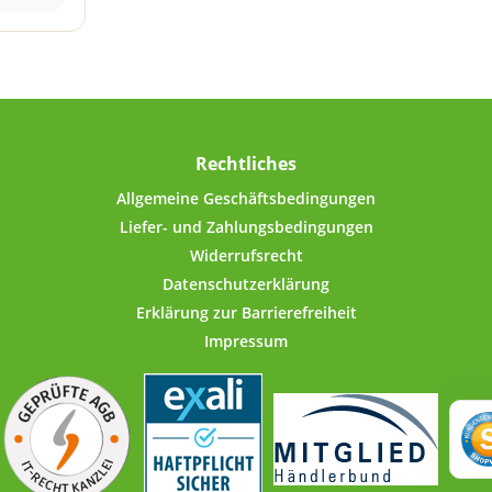
en, dem
sgesuchte
hne
sätze)
rmahlen
ocknet,
e Aroma
Rechtliches
zu
iedene
Allgemeine Geschäftsbedingungen
erpackt.
Liefer- und Zahlungsbedingungen
t bei
Widerrufsrecht
ziellen
Datenschutzerklärung
gefäßen
ei uns
Erklärung zur Barrierefreiheit
Impressum