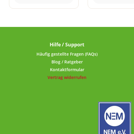
werden frisch vermahlen
Qualität aus Indi
und schonend getrocknet,
Land der Düfte. Au
um das natürliche Aroma
Rohstoffe (o
bestmöglich zu
unerwünschte Zu
erhalten.Verschiedene
werden frisch ve
Sorten, luftdicht verpackt.
und schonend getr
Für alle herkömmlichen
um das natürlich
Hilfe / Support
Räuchermännchen,
bestmöglich 
Räucherhäuser,
erhalten.Versch
Häufig gestellte Fragen (FAQs)
Räucherboxen usw. geeignet.
Sorten, luftdicht v
Blog / Ratgeber
Optimaler Effek
Kontaktformular
Verwendung in spe
Vertrag widerrufen
Rückfluss-Räucher
(in Kürze auch b
erhältlich).