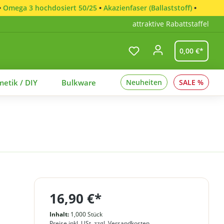
•
Omega 3 hochdosiert 50/25
•
Akazienfaser (Ballaststoff)
•
attraktive Rabattstaffel
0,00 €*
etik / DIY
Bulkware
Neuheiten
SALE %
16,90 €*
Inhalt:
1,000 Stück
Preise inkl. USt. zzgl. Versandkosten