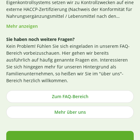
Eigenkontrollsystems setzen wir zu Kontrollzwecken auf eine
externe HACCP-Zertifizierung (Nachweis der Konformität für
Nahrungsergänzungsmittel / Lebensmittel nach den
Richtlinien des Codex Alimentarius und der Verordnung EG
Mehr anzeigen
Nr. 852 / 2004 des Europäischen Parlaments). Das aktuelle
Zertifikat finden Sie
hier
. Darüber hinaus beginnt für uns
Sie haben noch weitere Fragen?
die Sicherstellung einer erstklassigen Produktqualität
Kein Problem! Fühlen Sie sich eingeladen in unserem FAQ-
bereits bei der strengen Durchleuchtung und Auswahl
Bereich vorbeizuschauen. Hier gehen wir bereits
unserer (Rohstoff-)Lieferanten. Die Produktion nach GMP-
ausführlich auf häufig genannte Fragen ein. Interessieren
Richtlinie ist hierbei ein wichtiges Kriterium. Losgelöst von
Sie sich hingegen mehr für unseren Hintergrund als
den Tests der Hersteller untersuchen wir zusätzlich, ohne
Familienunternehmen, so heißen wir Sie im "über uns"-
rechtlich dazu verpflichtet zu sein, einen Großteil der
Bereich herzlich willkommen.
Rohstoffe in unabhängigen Laboren in Deutschland und
weisen dies durch die Veröffentlichung entsprechender
Zum FAQ-Bereich
Zertifikate nach (im Regelfall direkt an der
Produktbeschreibung). Die Herstellung von Kapseln und
Mehr über uns
Tabletten sowie die Abfüllung praktisch aller Produkte
erfolgt in Deutschland (die wenigen Ausnahmen sind
entsprechend gekennzeichnet).