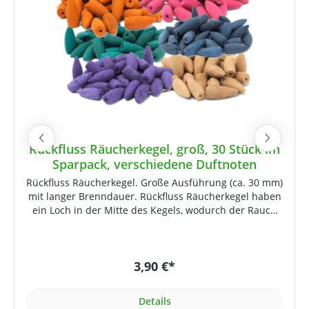
Rückfluss Räucherkegel, groß, 30 Stück im
Sparpack, verschiedene Duftnoten
Rückfluss Räucherkegel. Große Ausführung (ca. 30 mm)
mit langer Brenndauer. Rückfluss Räucherkegel haben
ein Loch in der Mitte des Kegels, wodurch der Rauch
nach unten austritt und ein spektakulärer Wasserfall-
oder Rückfluss-Effekt entsteht. Erlesene Qualität aus
Indien, dem Land der Düfte. Ausgesuchte Rohstoffe
3,90 €*
(ohne unerwünschte Zusätze) werden frisch vermahlen
und schonend getrocknet, um das natürliche Aroma
bestmöglich zu erhalten.Verschiedene Sorten, luftdicht
Details
verpackt. Optimaler Effekt bei Verwendung in