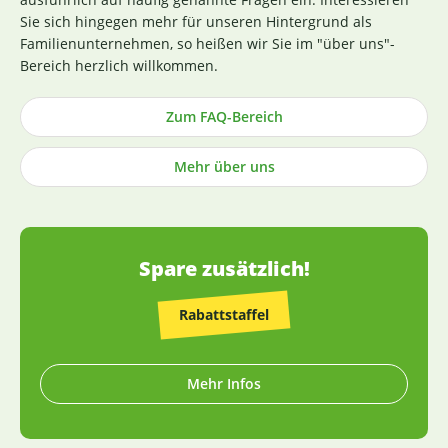
Richtlinie ist hierbei ein wichtiges Kriterium. Losgelöst von
Sie sich hingegen mehr für unseren Hintergrund als
den Tests der Hersteller untersuchen wir zusätzlich, ohne
Familienunternehmen, so heißen wir Sie im "über uns"-
rechtlich dazu verpflichtet zu sein, einen Großteil der
Bereich herzlich willkommen.
Rohstoffe in unabhängigen Laboren in Deutschland und
weisen dies durch die Veröffentlichung entsprechender
Zum FAQ-Bereich
Zertifikate nach (im Regelfall direkt an der
Produktbeschreibung). Die Herstellung von Kapseln und
Mehr über uns
Tabletten sowie die Abfüllung praktisch aller Produkte
erfolgt in Deutschland (die wenigen Ausnahmen sind
entsprechend gekennzeichnet).
Spare zusätzlich!
Rabattstaffel
Mehr Infos