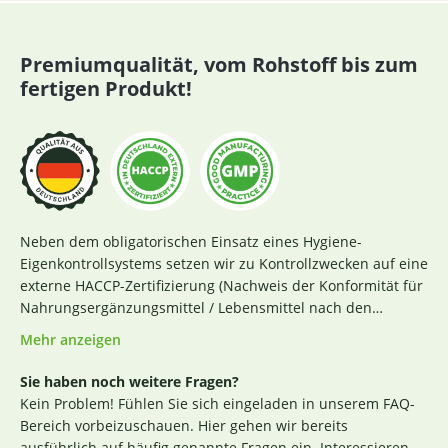
Premiumqualität, vom Rohstoff bis zum
fertigen Produkt!
Neben dem obligatorischen Einsatz eines Hygiene-
Eigenkontrollsystems setzen wir zu Kontrollzwecken auf eine
externe HACCP-Zertifizierung (Nachweis der Konformität für
Nahrungsergänzungsmittel / Lebensmittel nach den
Richtlinien des Codex Alimentarius und der Verordnung EG
Mehr anzeigen
Nr. 852 / 2004 des Europäischen Parlaments). Das aktuelle
Zertifikat finden Sie
hier
. Darüber hinaus beginnt für uns
Sie haben noch weitere Fragen?
die Sicherstellung einer erstklassigen Produktqualität
Kein Problem! Fühlen Sie sich eingeladen in unserem FAQ-
bereits bei der strengen Durchleuchtung und Auswahl
Bereich vorbeizuschauen. Hier gehen wir bereits
unserer (Rohstoff-)Lieferanten. Die Produktion nach GMP-
ausführlich auf häufig genannte Fragen ein. Interessieren