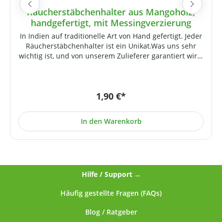
Räucherstäbchenhalter aus Mangoholz,
handgefertigt, mit Messingverzierung
In Indien auf traditionelle Art von Hand gefertigt. Jeder
Räucherstäbchenhalter ist ein Unikat.Was uns sehr
wichtig ist, und von unserem Zulieferer garantiert wird,
ist eine faire Entlohnung der Handwerker, die diese
kleinen Kunstwerke erschaffen. Sie leben und arbeiten
im Norden Indiens zumeist unter ärmlichen
1,90 €*
Bedingungen. Wir haben dieses Produkt daher einer
maschinengefertigten Variante vorgezogen. Preis je
Stück, Lieferung ohne Räucherwerk. Falls Sie ein
In den Warenkorb
bestimmtes Motiv (Verzierung) wünschen, werden wir
dies nach Möglichkeit (sofern lieferbar) gerne
berücksichtigen (bitte geben Sie dies im
Warenkorbbereich an).
Hilfe / Support
Häufig gestellte Fragen (FAQs)
Blog / Ratgeber