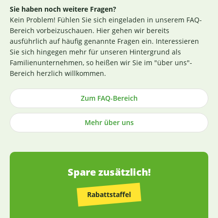
Zertifikat finden Sie
hier
. Darüber hinaus beginnt für uns
Sie haben noch weitere Fragen?
die Sicherstellung einer erstklassigen Produktqualität
Kein Problem! Fühlen Sie sich eingeladen in unserem FAQ-
bereits bei der strengen Durchleuchtung und Auswahl
Bereich vorbeizuschauen. Hier gehen wir bereits
unserer (Rohstoff-)Lieferanten. Die Produktion nach GMP-
ausführlich auf häufig genannte Fragen ein. Interessieren
Richtlinie ist hierbei ein wichtiges Kriterium. Losgelöst von
Sie sich hingegen mehr für unseren Hintergrund als
den Tests der Hersteller untersuchen wir zusätzlich, ohne
Familienunternehmen, so heißen wir Sie im "über uns"-
rechtlich dazu verpflichtet zu sein, einen Großteil der
Bereich herzlich willkommen.
Rohstoffe in unabhängigen Laboren in Deutschland und
weisen dies durch die Veröffentlichung entsprechender
Zum FAQ-Bereich
Zertifikate nach (im Regelfall direkt an der
Produktbeschreibung). Die Herstellung von Kapseln und
Mehr über uns
Tabletten sowie die Abfüllung praktisch aller Produkte
erfolgt in Deutschland (die wenigen Ausnahmen sind
entsprechend gekennzeichnet).
Spare zusätzlich!
Rabattstaffel