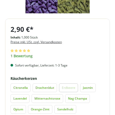
2,90 €*
Inhalt:
1,000 Stück
Preise inkl. USt. zzgl. Versandkosten
Durchschnittliche Bewertung von 5 von 5 Sternen
1 Bewertung
Sofort verfügbar, Lieferzeit: 1-3 Tage
auswählen
Räucherkerzen
Citronella
Drachenblut
Erdbeere
Jasmin
(Diese Option ist zurzeit nicht verf
Lavendel
Mitternachtsrose
Nag Champa
Opium
Orange-Zimt
Sandelholz