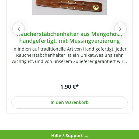
Räucherstäbchenhalter aus Mangoholz,
handgefertigt, mit Messingverzierung
In Indien auf traditionelle Art von Hand gefertigt. Jeder
Räucherstäbchenhalter ist ein Unikat.Was uns sehr
wichtig ist, und von unserem Zulieferer garantiert wird,
ist eine faire Entlohnung der Handwerker, die diese
kleinen Kunstwerke erschaffen. Sie leben und arbeiten
im Norden Indiens zumeist unter ärmlichen
1,90 €*
Bedingungen. Wir haben dieses Produkt daher einer
maschinengefertigten Variante vorgezogen. Preis je
Stück, Lieferung ohne Räucherwerk. Falls Sie ein
In den Warenkorb
bestimmtes Motiv (Verzierung) wünschen, werden wir
dies nach Möglichkeit (sofern lieferbar) gerne
berücksichtigen (bitte geben Sie dies im
Warenkorbbereich an).
Hilfe / Support