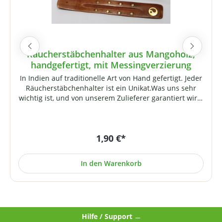
Räucherstäbchenhalter aus Mangoholz,
handgefertigt, mit Messingverzierung
In Indien auf traditionelle Art von Hand gefertigt. Jeder
Räucherstäbchenhalter ist ein Unikat.Was uns sehr
wichtig ist, und von unserem Zulieferer garantiert wird,
ist eine faire Entlohnung der Handwerker, die diese
kleinen Kunstwerke erschaffen. Sie leben und arbeiten
im Norden Indiens zumeist unter ärmlichen
1,90 €*
Bedingungen. Wir haben dieses Produkt daher einer
maschinengefertigten Variante vorgezogen. Preis je
Stück, Lieferung ohne Räucherwerk. Falls Sie ein
In den Warenkorb
bestimmtes Motiv (Verzierung) wünschen, werden wir
dies nach Möglichkeit (sofern lieferbar) gerne
berücksichtigen (bitte geben Sie dies im
Warenkorbbereich an).
Hilfe / Support