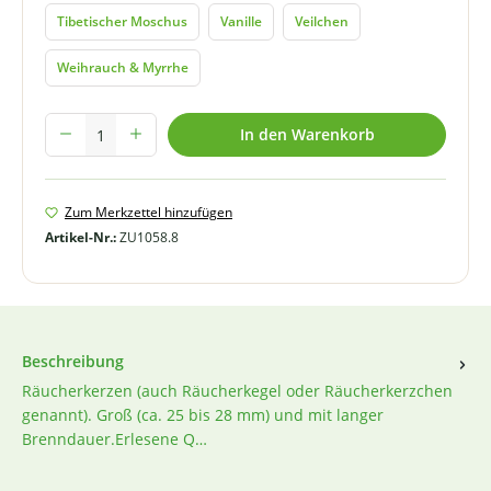
Tibetischer Moschus
Vanille
Veilchen
Weihrauch & Myrrhe
Produkt Anzahl: Gib den gewünschten Wert ein oder benutze die Schal
In den Warenkorb
Zum Merkzettel hinzufügen
Artikel-Nr.:
ZU1058.8
Beschreibung
Räucherkerzen (auch Räucherkegel oder Räucherkerzchen
genannt). Groß (ca. 25 bis 28 mm) und mit langer
Brenndauer.Erlesene Q…