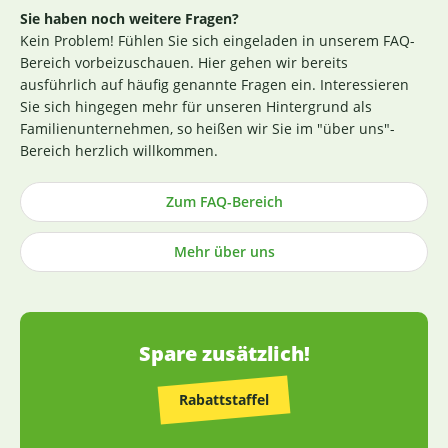
Zertifikat finden Sie
hier
. Darüber hinaus beginnt für uns
Sie haben noch weitere Fragen?
die Sicherstellung einer erstklassigen Produktqualität
Kein Problem! Fühlen Sie sich eingeladen in unserem FAQ-
bereits bei der strengen Durchleuchtung und Auswahl
Bereich vorbeizuschauen. Hier gehen wir bereits
unserer (Rohstoff-)Lieferanten. Die Produktion nach GMP-
ausführlich auf häufig genannte Fragen ein. Interessieren
Richtlinie ist hierbei ein wichtiges Kriterium. Losgelöst von
Sie sich hingegen mehr für unseren Hintergrund als
den Tests der Hersteller untersuchen wir zusätzlich, ohne
Familienunternehmen, so heißen wir Sie im "über uns"-
rechtlich dazu verpflichtet zu sein, einen Großteil der
Bereich herzlich willkommen.
Rohstoffe in unabhängigen Laboren in Deutschland und
weisen dies durch die Veröffentlichung entsprechender
Zum FAQ-Bereich
Zertifikate nach (im Regelfall direkt an der
Produktbeschreibung). Die Herstellung von Kapseln und
Mehr über uns
Tabletten sowie die Abfüllung praktisch aller Produkte
erfolgt in Deutschland (die wenigen Ausnahmen sind
entsprechend gekennzeichnet).
Spare zusätzlich!
Rabattstaffel