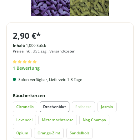
2,90 €*
Inhalt:
1,000 Stück
Preise inkl. USt. zzgl. Versandkosten
Durchschnittliche Bewertung von 5 von 5 Sternen
1 Bewertung
Sofort verfügbar, Lieferzeit: 1-3 Tage
auswählen
Räucherkerzen
Citronella
Drachenblut
Erdbeere
Jasmin
(Diese Option ist zurzeit nicht verf
Lavendel
Mitternachtsrose
Nag Champa
Opium
Orange-Zimt
Sandelholz