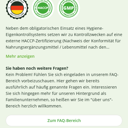
Neben dem obligatorischen Einsatz eines Hygiene-
Eigenkontrollsystems setzen wir zu Kontrollzwecken auf eine
externe HACCP-Zertifizierung (Nachweis der Konformität für
Nahrungsergänzungsmittel / Lebensmittel nach den
Richtlinien des Codex Alimentarius und der Verordnung EG
Mehr anzeigen
Nr. 852 / 2004 des Europäischen Parlaments). Das aktuelle
Zertifikat finden Sie
hier
. Darüber hinaus beginnt für uns
Sie haben noch weitere Fragen?
die Sicherstellung einer erstklassigen Produktqualität
Kein Problem! Fühlen Sie sich eingeladen in unserem FAQ-
bereits bei der strengen Durchleuchtung und Auswahl
Bereich vorbeizuschauen. Hier gehen wir bereits
unserer (Rohstoff-)Lieferanten. Die Produktion nach GMP-
ausführlich auf häufig genannte Fragen ein. Interessieren
Richtlinie ist hierbei ein wichtiges Kriterium. Losgelöst von
Sie sich hingegen mehr für unseren Hintergrund als
den Tests der Hersteller untersuchen wir zusätzlich, ohne
Familienunternehmen, so heißen wir Sie im "über uns"-
rechtlich dazu verpflichtet zu sein, einen Großteil der
Bereich herzlich willkommen.
Rohstoffe in unabhängigen Laboren in Deutschland und
weisen dies durch die Veröffentlichung entsprechender
Zum FAQ-Bereich
Zertifikate nach (im Regelfall direkt an der