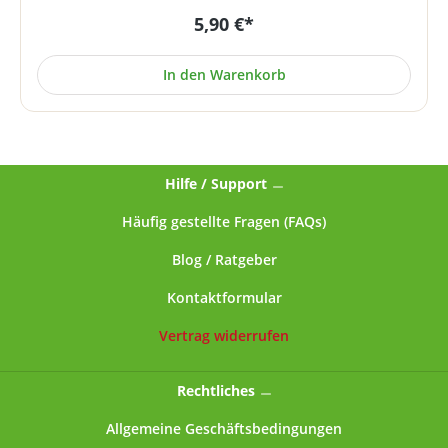
die Haut von Groß und Klein. Die zarte Textur zieht
5,90 €*
schnell ein, erfrischt und spendet intensive
Feuchtigkeit. Lagerhinweis: Bei Zimmertemperatur
lagern, vor extremen Temperaturen
In den Warenkorb
schützen!Hautverträglichkeit dermatologisch bestätigt.
Hilfe / Support
Häufig gestellte Fragen (FAQs)
Blog / Ratgeber
Kontaktformular
Vertrag widerrufen
Rechtliches
Allgemeine Geschäftsbedingungen