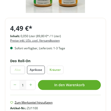
4,49 €*
Inhalt:
0,050 Liter
(89,80 €* / 1 Liter)
Preise inkl. USt. zzgl. Versandkosten
Sofort verfügbar, Lieferzeit: 1-3 Tage
auswählen
Deo Roll-On
Aloe
Aprikose
Kräuter
(Diese Option ist zurzeit nicht verfügbar.)
Produkt Anzahl: Gib den gewünschten Wert ein oder benutze die Schal
In den Warenkorb
Zum Merkzettel hinzufügen
Artikel-Nr.:
ZU1100