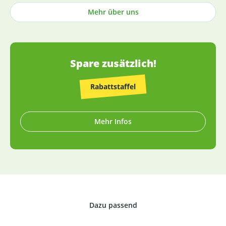
Produktbeschreibung). Die Herstellung von Kapseln und
Mehr über uns
Tabletten sowie die Abfüllung praktisch aller Produkte
erfolgt in Deutschland (die wenigen Ausnahmen sind
entsprechend gekennzeichnet).
Spare zusätzlich!
Rabattstaffel
Mehr Infos