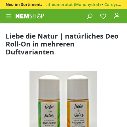
Neu im Sortiment:
Lithiumorotat (Monohydrat)
•
Cordyceps sinensis
Liebe die Natur | natürliches Deo
Roll-On in mehreren
Duftvarianten
Bildergalerie überspringen