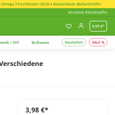
•
Omega 3 hochdosiert 50/25
•
Akazienfaser (Ballaststoff)
•
attraktive Rabattstaffel
0,00 €*
etik / DIY
Bulkware
Neuheiten
SALE %
 Verschiedene
3,98 €*