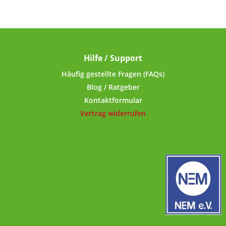
hergestellte Inhaltsstoffe),
frei von BPA.Eine
Bambuszahnbürste reinigt
die Zähne ebenso gut wie
eine
Kunststoffzahnbürste.Bambu
Hilfe / Support
s ist der weltweit am
schnellsten nachwachsende
Häufig gestellte Fragen (FAQs)
Rohstoff. Eine biologisch
Blog / Ratgeber
abbaubare Ressource, durch
Kontaktformular
deren Einsatz der Plastikmüll
Vertrag widerrufen
in der Umwelt deutlich
reduziert werden kann.