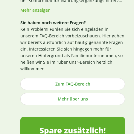
der Konformität für Nahrungsergänzungsmittel /
Lebensmittel nach den Richtlinien des Codex
Mehr anzeigen
Alimentarius und der Verordnung EG Nr. 852 / 2004
des Europäischen Parlaments). Das aktuelle
Sie haben noch weitere Fragen?
Zertifikat finden Sie
hier
. Darüber hinaus beginnt
Kein Problem! Fühlen Sie sich eingeladen in
für uns die Sicherstellung einer erstklassigen
unserem FAQ-Bereich vorbeizuschauen. Hier gehen
Produktqualität bereits bei der strengen
wir bereits ausführlich auf häufig genannte Fragen
Durchleuchtung und Auswahl unserer
ein. Interessieren Sie sich hingegen mehr für
(Rohstoff-)Lieferanten. Die Produktion nach GMP-
unseren Hintergrund als Familienunternehmen, so
Richtlinie ist hierbei ein wichtiges Kriterium.
heißen wir Sie im "über uns"-Bereich herzlich
Losgelöst von den Tests der Hersteller untersuchen
willkommen.
wir zusätzlich, ohne rechtlich dazu verpflichtet zu
sein, einen Großteil der Rohstoffe in unabhängigen
Zum FAQ-Bereich
Laboren in Deutschland und weisen dies durch die
Veröffentlichung entsprechender Zertifikate nach
Mehr über uns
(im Regelfall direkt an der Produktbeschreibung).
Die Herstellung von Kapseln und Tabletten sowie
die Abfüllung praktisch aller Produkte erfolgt in
Deutschland (die wenigen Ausnahmen sind
entsprechend gekennzeichnet).
Spare zusätzlich!