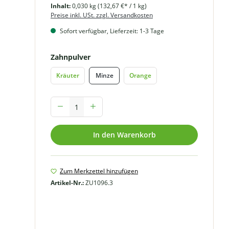
Inhalt:
0,030 kg
(132,67 €* / 1 kg)
Preise inkl. USt. zzgl. Versandkosten
Sofort verfügbar, Lieferzeit: 1-3 Tage
auswählen
Zahnpulver
Kräuter
Minze
Orange
Produkt Anzahl: Gib den gewünschten Wert ein oder benutze
In den Warenkorb
Zum Merkzettel hinzufügen
Artikel-Nr.:
ZU1096.3