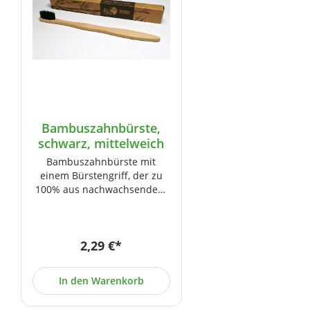
Bambuszahnbürste,
schwarz, mittelweich
Bambuszahnbürste mit
einem Bürstengriff, der zu
100% aus nachwachsendem
Bambusholz besteht
(kompostierbar!). Die
weichen Borsten sind mit
2,29 €*
Bambus-Holzkohle
verfeinert. Einzeln verpackt
(in recyclebarer
In den Warenkorb
Pappschachtel). Vegan (ohne
Plastik oder chemisch