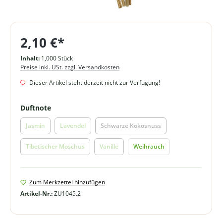
2,10 €*
Inhalt:
1,000 Stück
Preise inkl. USt. zzgl. Versandkosten
Dieser Artikel steht derzeit nicht zur Verfügung!
auswählen
Duftnote
Jasmin
Lavendel
Schwarze Kokosnuss
(Diese Option ist zurzeit nicht verfügbar.)
(Diese Option ist zurzeit nicht verfügbar.)
(Diese Option ist zurzeit nicht verfü
Tibetischer Moschus
Vanille
Weihrauch
(Diese Option ist zurzeit nicht verfügbar.)
(Diese Option ist zurzeit nicht verfügbar.)
Zum Merkzettel hinzufügen
Artikel-Nr.:
ZU1045.2