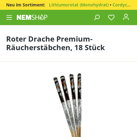
Neu im Sortiment:
Lithiumorotat (Monohydrat)
•
Cordyceps sinensis
Roter Drache Premium-
Räucherstäbchen, 18 Stück
Bildergalerie überspringen