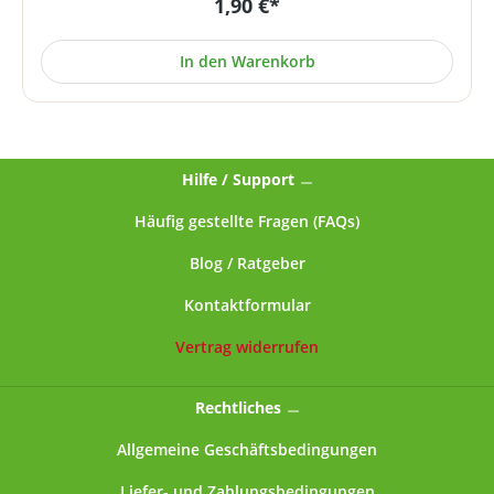
1,90 €*
Bedingungen. Wir haben dieses Produkt daher einer
maschinengefertigten Variante vorgezogen. Preis je
Stück, Lieferung ohne Räucherwerk. Falls Sie ein
In den Warenkorb
bestimmtes Motiv (Verzierung) wünschen, werden wir
dies nach Möglichkeit (sofern lieferbar) gerne
berücksichtigen (bitte geben Sie dies im
Warenkorbbereich an).
Hilfe / Support
Häufig gestellte Fragen (FAQs)
Blog / Ratgeber
Kontaktformular
Vertrag widerrufen
Rechtliches
Allgemeine Geschäftsbedingungen
Liefer- und Zahlungsbedingungen