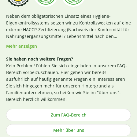
Neben dem obligatorischen Einsatz eines Hygiene-
Eigenkontrollsystems setzen wir zu Kontrollzwecken auf eine
externe HACCP-Zertifizierung (Nachweis der Konformität für
Nahrungsergänzungsmittel / Lebensmittel nach den
Richtlinien des Codex Alimentarius und der Verordnung EG
Mehr anzeigen
Nr. 852 / 2004 des Europäischen Parlaments). Das aktuelle
Zertifikat finden Sie
hier
. Darüber hinaus beginnt für uns
Sie haben noch weitere Fragen?
die Sicherstellung einer erstklassigen Produktqualität
Kein Problem! Fühlen Sie sich eingeladen in unserem FAQ-
bereits bei der strengen Durchleuchtung und Auswahl
Bereich vorbeizuschauen. Hier gehen wir bereits
unserer (Rohstoff-)Lieferanten. Die Produktion nach GMP-
ausführlich auf häufig genannte Fragen ein. Interessieren
Richtlinie ist hierbei ein wichtiges Kriterium. Losgelöst von
Sie sich hingegen mehr für unseren Hintergrund als
den Tests der Hersteller untersuchen wir zusätzlich, ohne
Familienunternehmen, so heißen wir Sie im "über uns"-
rechtlich dazu verpflichtet zu sein, einen Großteil der
Bereich herzlich willkommen.
Rohstoffe in unabhängigen Laboren in Deutschland und
weisen dies durch die Veröffentlichung entsprechender
Zum FAQ-Bereich
Zertifikate nach (im Regelfall direkt an der
Produktbeschreibung). Die Herstellung von Kapseln und
Mehr über uns
Tabletten sowie die Abfüllung praktisch aller Produkte