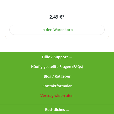
Bestellabschluss an).Die dichten Maschen aus
hochwertigem Nylon entwickeln bereits mit einer
kleinen Menge Seife oder Duschgel einen großzügigen
2,49 €*
Schaum. Dazu kommt ein angenehmer Massage-Effekt
(gute Durchblutung + sanftes Peeling). Jeder Schwamm
hat eine Schleife zum Aufhängen. Ein Stück GRATIS ab
In den Warenkorb
einem Bruttobestellwert (ohne Versandkosten) in Höhe
von 75,- € * (Auswahl als Gratisartikel erfolgt im
Warenkorb bei der Bestellabwicklung). * Bitte beachten
Sie unseren Hinweis für den Fall des (Teil-)Widerrufs!
Hilfe / Support
Häufig gestellte Fragen (FAQs)
Blog / Ratgeber
Kontaktformular
Vertrag widerrufen
Rechtliches