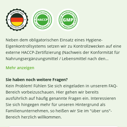
Neben dem obligatorischen Einsatz eines Hygiene-
Eigenkontrollsystems setzen wir zu Kontrollzwecken auf eine
externe HACCP-Zertifizierung (Nachweis der Konformität für
Nahrungsergänzungsmittel / Lebensmittel nach den
Richtlinien des Codex Alimentarius und der Verordnung EG
Mehr anzeigen
Nr. 852 / 2004 des Europäischen Parlaments). Das aktuelle
Zertifikat finden Sie
hier
. Darüber hinaus beginnt für uns
Sie haben noch weitere Fragen?
die Sicherstellung einer erstklassigen Produktqualität
Kein Problem! Fühlen Sie sich eingeladen in unserem FAQ-
bereits bei der strengen Durchleuchtung und Auswahl
Bereich vorbeizuschauen. Hier gehen wir bereits
unserer (Rohstoff-)Lieferanten. Die Produktion nach GMP-
ausführlich auf häufig genannte Fragen ein. Interessieren
Richtlinie ist hierbei ein wichtiges Kriterium. Losgelöst von
Sie sich hingegen mehr für unseren Hintergrund als
den Tests der Hersteller untersuchen wir zusätzlich, ohne
Familienunternehmen, so heißen wir Sie im "über uns"-
rechtlich dazu verpflichtet zu sein, einen Großteil der
Bereich herzlich willkommen.
Rohstoffe in unabhängigen Laboren in Deutschland und