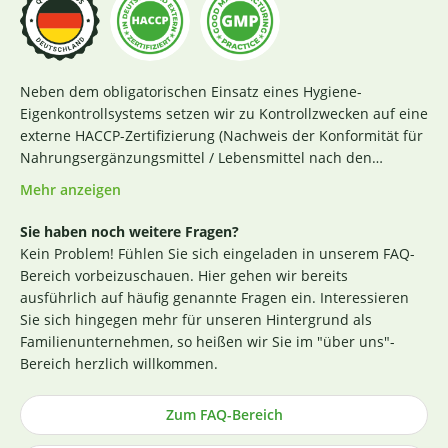
Neben dem obligatorischen Einsatz eines Hygiene-
Eigenkontrollsystems setzen wir zu Kontrollzwecken auf eine
externe HACCP-Zertifizierung (Nachweis der Konformität für
Nahrungsergänzungsmittel / Lebensmittel nach den
Richtlinien des Codex Alimentarius und der Verordnung EG
Mehr anzeigen
Nr. 852 / 2004 des Europäischen Parlaments). Das aktuelle
Zertifikat finden Sie
hier
. Darüber hinaus beginnt für uns
Sie haben noch weitere Fragen?
die Sicherstellung einer erstklassigen Produktqualität
Kein Problem! Fühlen Sie sich eingeladen in unserem FAQ-
bereits bei der strengen Durchleuchtung und Auswahl
Bereich vorbeizuschauen. Hier gehen wir bereits
unserer (Rohstoff-)Lieferanten. Die Produktion nach GMP-
ausführlich auf häufig genannte Fragen ein. Interessieren
Richtlinie ist hierbei ein wichtiges Kriterium. Losgelöst von
Sie sich hingegen mehr für unseren Hintergrund als
den Tests der Hersteller untersuchen wir zusätzlich, ohne
Familienunternehmen, so heißen wir Sie im "über uns"-
rechtlich dazu verpflichtet zu sein, einen Großteil der
Bereich herzlich willkommen.
Rohstoffe in unabhängigen Laboren in Deutschland und
weisen dies durch die Veröffentlichung entsprechender
Zum FAQ-Bereich
Zertifikate nach (im Regelfall direkt an der
Produktbeschreibung). Die Herstellung von Kapseln und