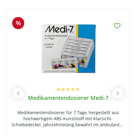
Produktgalerie überspringen
%
Durchschnittliche Bewertung von 4.8 von 5 Sternen
Medikamentendosierer Medi-7
Medikamentendosierer für 7 Tage, hergestellt aus
hochwertigem ABS-Kunststoff mit Klarsicht-
Schiebedeckel. Jahrzehntelang bewährt im ambulanten
und stationären Einsatz. Wenn es um die Einnahme