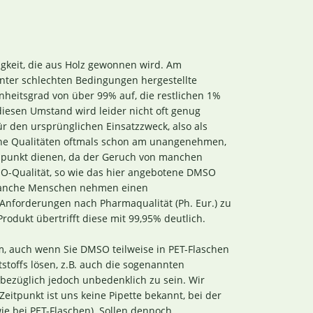
gkeit, die aus Holz gewonnen wird. Am
unter schlechten Bedingungen hergestellte
nheitsgrad von über 99% auf, die restlichen 1%
diesen Umstand wird leider nicht oft genug
ür den ursprünglichen Einsatzzweck, also als
che Qualitäten oftmals schon am unangenehmen,
tspunkt dienen, da der Geruch von manchen
-Qualität, so wie das hier angebotene DMSO
 (manche Menschen nehmen einen
e Anforderungen nach Pharmaqualität (Ph. Eur.) zu
Produkt übertrifft diese mit 99,95% deutlich.
um, auch wenn Sie DMSO teilweise in PET-Flaschen
toffs lösen, z.B. auch die sogenannten
bezüglich jedoch unbedenklich zu sein. Wir
Zeitpunkt ist uns keine Pipette bekannt, bei der
ie bei PET-Flaschen). Sollen dennoch