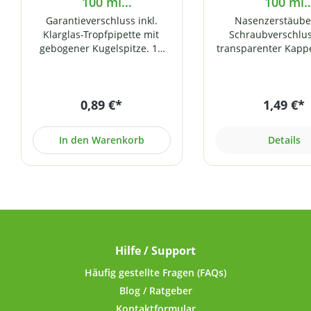
100 ml
100 ml
Blau-/Braunglasflasche
Blau-/Braunglas
Garantieverschluss inkl.
Nasenzerstäube
(DIN 18)
(DIN 18)
Klarglas-Tropfpipette mit
Schraubverschlu
gebogener Kugelspitze. 18
transparenter Kapp
mm Gewinde (DIN 18).
Gewinde. Passend f
Passend für unsere 100 ml
100 ml
Blau-/Braunglasflaschen.
Blau-/Braunglasflas
0,89 €*
1,49 €*
18). Der Schlauch ka
gekürzt werden (
Einsatz mit klei
In den Warenkorb
Details
Flaschen).
Hilfe / Support
Häufig gestellte Fragen (FAQs)
Blog / Ratgeber
Kontaktformular