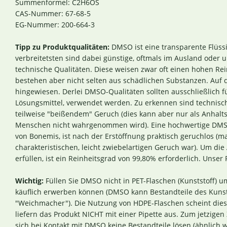
Summenformel: C2H6OS
CAS-Nummer: 67-68-5
EG-Nummer: 200-664-3
Tipp zu Produktqualitäten:
DMSO ist eine transparente Flüssi
verbreitetsten sind dabei günstige, oftmals im Ausland oder 
technische Qualitäten. Diese weisen zwar oft einen hohen Rei
bestehen aber nicht selten aus schädlichen Substanzen. Auf 
hingewiesen. Derlei DMSO-Qualitäten sollten ausschließlich f
Lösungsmittel, verwendet werden. Zu erkennen sind technis
teilweise "beißendem" Geruch (dies kann aber nur als Anhal
Menschen nicht wahrgenommen wird). Eine hochwertige DMSO
von Bonemis, ist nach der Erstöffnung praktisch geruchlos
charakteristischen, leicht zwiebelartigen Geruch war). Um di
erfüllen, ist ein Reinheitsgrad von 99,80% erforderlich. Unser 
Wichtig:
Füllen Sie DMSO nicht in PET-Flaschen (Kunststoff) 
käuflich erwerben können (DMSO kann Bestandteile des Kunsts
"Weichmacher"). Die Nutzung von HDPE-Flaschen scheint dies
liefern das Produkt NICHT mit einer Pipette aus. Zum jetzigen 
sich bei Kontakt mit DMSO keine Bestandteile lösen (ähnlich w