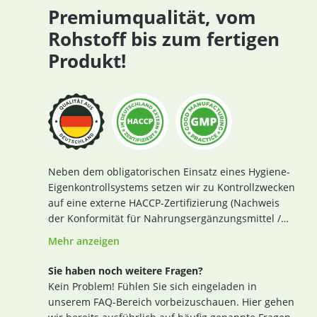
Premiumqualität, vom
Rohstoff bis zum fertigen
Produkt!
Neben dem obligatorischen Einsatz eines Hygiene-
Eigenkontrollsystems setzen wir zu Kontrollzwecken
auf eine externe HACCP-Zertifizierung (Nachweis
der Konformität für Nahrungsergänzungsmittel /
Lebensmittel nach den Richtlinien des Codex
Mehr anzeigen
Alimentarius und der Verordnung EG Nr. 852 / 2004
des Europäischen Parlaments). Das aktuelle
Sie haben noch weitere Fragen?
Zertifikat finden Sie
hier
. Darüber hinaus beginnt
Kein Problem! Fühlen Sie sich eingeladen in
für uns die Sicherstellung einer erstklassigen
unserem FAQ-Bereich vorbeizuschauen. Hier gehen
Produktqualität bereits bei der strengen