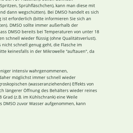
Spritzen, Sprühfläschchen), kann man diese mit
nd dann wegschütten). Bei DMSO handelt es sich
 erforderlich (bitte informieren Sie sich an
iten). DMSO sollte immer außerhalb der
 dass DMSO bereits bei Temperaturen von unter 18
en schnell wieder flüssig (ohne Qualitätsverlust).
 nicht schnell genug geht, die Flasche im
e keinesfalls in der Mikrowelle "auftauen", da
weniger intensiv wahrgenommenen,
daher möglichst immer schnell wieder
ygroskopischen (wasseranziehenden) Effekts von
ach längerer Öffnung des Behälters wieder reines
 Grad (z.B. im Kühlschrank) eine Weile
at das DMSO zuvor Wasser aufgenommen, kann