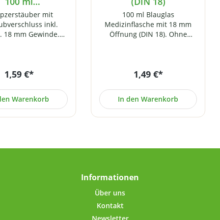
100 ml
(DIN 18)
Braunglasflasche
pzerstäuber mit
100 ml Blauglas
(DIN 18)
ubverschluss inkl.
Medizinflasche mit 18 mm
. 18 mm Gewinde.
Öffnung (DIN 18). Ohne
 für unsere 100 ml
Deckel (separat in
aunglasflaschen (DIN
verschiedenen
18)
Ausführungen bei uns
1,59 €*
1,49 €*
erhältlich) Technische Daten:
Fassungsvermögen: 100
mlGewinde: DIN 18 Höhe: ca.
 den Warenkorb
In den Warenkorb
111 mm Durchmesser: ca. 47
mm Gewicht: ca. 98 Gramm
Informationen
Über uns
Kontakt
Newsletter