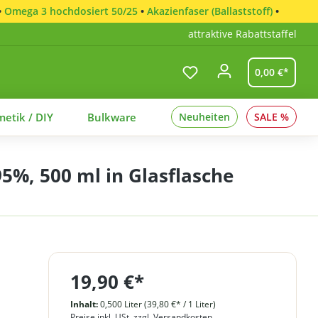
•
Omega 3 hochdosiert 50/25
•
Akazienfaser (Ballaststoff)
•
attraktive Rabattstaffel
0,00 €*
etik / DIY
Bulkware
Neuheiten
SALE %
5%, 500 ml in Glasflasche
19,90 €*
Inhalt:
0,500 Liter
(39,80 €* / 1 Liter)
Preise inkl. USt. zzgl. Versandkosten