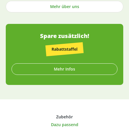
Produktbeschreibung). Die Herstellung von Kapseln und
Mehr über uns
Tabletten sowie die Abfüllung praktisch aller Produkte
erfolgt in Deutschland (die wenigen Ausnahmen sind
entsprechend gekennzeichnet).
Spare zusätzlich!
Rabattstaffel
Mehr Infos