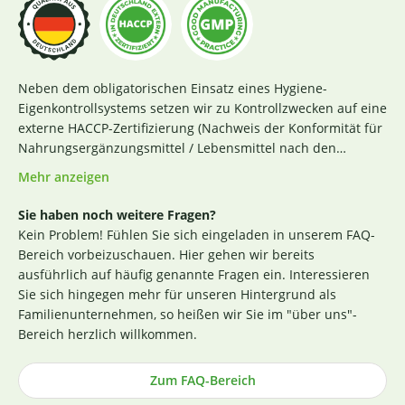
Neben dem obligatorischen Einsatz eines Hygiene-
Eigenkontrollsystems setzen wir zu Kontrollzwecken auf eine
externe HACCP-Zertifizierung (Nachweis der Konformität für
Nahrungsergänzungsmittel / Lebensmittel nach den
Richtlinien des Codex Alimentarius und der Verordnung EG
Mehr anzeigen
Nr. 852 / 2004 des Europäischen Parlaments). Das aktuelle
Zertifikat finden Sie
hier
. Darüber hinaus beginnt für uns
Sie haben noch weitere Fragen?
die Sicherstellung einer erstklassigen Produktqualität
Kein Problem! Fühlen Sie sich eingeladen in unserem FAQ-
bereits bei der strengen Durchleuchtung und Auswahl
Bereich vorbeizuschauen. Hier gehen wir bereits
unserer (Rohstoff-)Lieferanten. Die Produktion nach GMP-
ausführlich auf häufig genannte Fragen ein. Interessieren
Richtlinie ist hierbei ein wichtiges Kriterium. Losgelöst von
Sie sich hingegen mehr für unseren Hintergrund als
den Tests der Hersteller untersuchen wir zusätzlich, ohne
Familienunternehmen, so heißen wir Sie im "über uns"-
rechtlich dazu verpflichtet zu sein, einen Großteil der
Bereich herzlich willkommen.
Rohstoffe in unabhängigen Laboren in Deutschland und
weisen dies durch die Veröffentlichung entsprechender
Zum FAQ-Bereich
Zertifikate nach (im Regelfall direkt an der