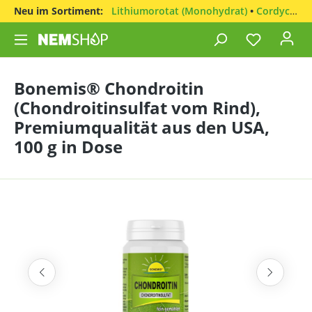
Neu im Sortiment:
Lithiumorotat (Monohydrat)
•
Cordyceps sinensis
Bonemis® Chondroitin
(Chondroitinsulfat vom Rind),
Premiumqualität aus den USA,
100 g in Dose
Bildergalerie überspringen